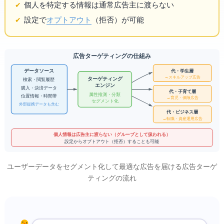
個人を特定する情報は通常広告主に渡らない
設定で
オプトアウト
（拒否）が可能
広告ターゲティングの仕組み
20代・学生層
データソース
→ スキルアップ広告
ターゲティング
検索・閲覧履歴
エンジン
購入・決済データ
30代・子育て層
属性推測・分類
位置情報・時間帯
→ 育児・保険広告
セグメント化
外部提携データも含む
40代・ビジネス層
→ 転職・資産運用広告
個人情報は広告主に渡らない（グループとして扱われる）
設定からオプトアウト（拒否）することも可能
ユーザーデータをセグメント化して最適な広告を届ける広告ターゲ
ティングの流れ