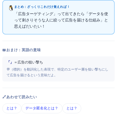
まとめ：ざっくりこれだけ覚えればOK！
「広告ターゲティング」って出てきたら「データを使
って"刺さりそうな人"に絞って広告を届ける仕組み」と
思えばだいたいOK！
📖 おまけ：英語の意味
「Ad Targeting」
＝ 広告の狙い撃ち
💬 target（標的）を動詞化した表現で、特定のユーザー層を狙い撃ちにし
て広告を届けるという意味だよ。
🔗 あわせて読みたい
Cookie とは？
データ匿名化 とは？
GDPR とは？