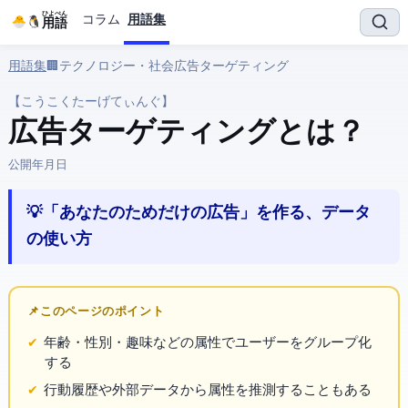
ひよぺん
コラム
用語集
IT用語
用語集
› 🏢 テクノロジー・社会 › 広告ターゲティング
【こうこくたーげてぃんぐ】
広告ターゲティング とは？
公開:
2026年5月29日
💡 「あなたのためだけの広告」を作る、データ
の使い方
📌 このページのポイント
年齢・性別・趣味などの属性でユーザーをグループ化
する
行動履歴や外部データから属性を推測することもある