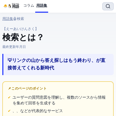
ひよぺん
コラム
用語集
IT用語
用語集
› 🤖 AI › AI検索
【えーあいけんさく】
AI検索 とは？
最終更新:
2026年4月1日
💡 リンクの山から答え探しはもう終わり、AIが直
接答えてくれる新時代
📌 このページのポイント
ユーザーの質問意図を理解し、複数のWebソースから情報
を集めて回答を生成する
、
、Bing Copilotなどが代表的なサービス