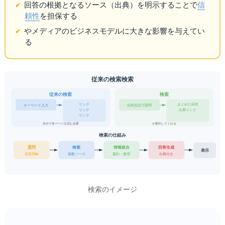
回答の根拠となるソース（出典）を明示することで
信
頼性
を担保する
やWebメディアのビジネスモデルに大きな影響を与えてい
る
従来の検索 vs AI検索
従来の検索
AI検索
リンク1
まとめた回答
キーワード入力
自然言語で質問
リンク2
+ 出典リンク
リンク3...
自分で各ページを読む必要
AIが要約してくれる
AI検索の仕組み
質問
Web検索
情報統合
回答生成
表示
意図理解
複数ソース
要約・整理
出典付き
AI検索のイメージ