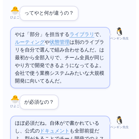
Angularって
や
と何が違うの？
ひよこ
や
は「
部分」を担当する
ライブラリ
で、
ペンギン先生
ルーティング
や
状態管理
は別の
ライブラ
リ
を自分で選んで組み合わせるんだ。Angularは
最初から全部入りで、チーム全員が同じ
やり方で開発できるようになってるよ。
会社で使う業務システムみたいな大規模
開発に向いてるんだ。
が必須なの？
ひよこ
ほぼ必須だね。Angular自体が
で書かれている
ペンギン先生
し、公式の
ドキュメント
も全部
前提だ
よ。型があることでチーム開発でのミス