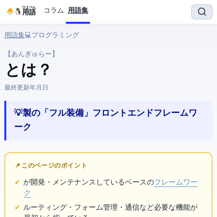
ひよぺん
コラム
用語集
IT用語
用語集
› 💻 プログラミング › Angular
【あんぎゅらー】
Angular とは？
最終更新:
2026年3月25日
💡 Google製の「フル装備」フロントエンドフレームワ
ーク
📌 このページのポイント
が開発・メンテナンスしている
ベースの
フレームワー
ク
ルーティング・フォーム管理・
通信など必要な機能が