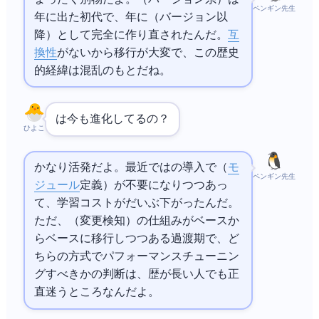
ペンギン先生
年に出た初代で、2016年にAngular（バージョン2以
降）として完全に作り直されたんだ。
互
換性
がないから移行が大変で、この歴史
的経緯は混乱のもとだね。
Angularは今も進化してるの？
ひよこ
かなり活発だよ。最近ではStandalone Componentsの導入でNgModule（
モ
ペンギン先生
ジュール
定義）が不要になりつつあっ
て、学習コストがだいぶ下がったんだ。
ただ、Change Detection（変更検知）の仕組みがZone.jsベースか
らSignalsベースに移行しつつある過渡期で、ど
ちらの方式でパフォーマンスチューニン
グすべきかの判断は、Angular歴が長い人でも正
直迷うところなんだよ。