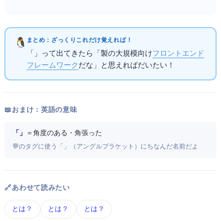
まとめ：ざっくりこれだけ覚えればOK！
「Angular」って出てきたら「
製の大規模向け
フロントエンド
フレームワーク
だな」と思えればだいたいOK！
📖 おまけ：英語の意味
「Angular」
＝ 角度のある・角張った
💬 HTMLのタグに使う「<>」（アングルブラケット）にちなんだ名前だよ
🔗 あわせて読みたい
npm とは？
Svelte とは？
Vue とは？