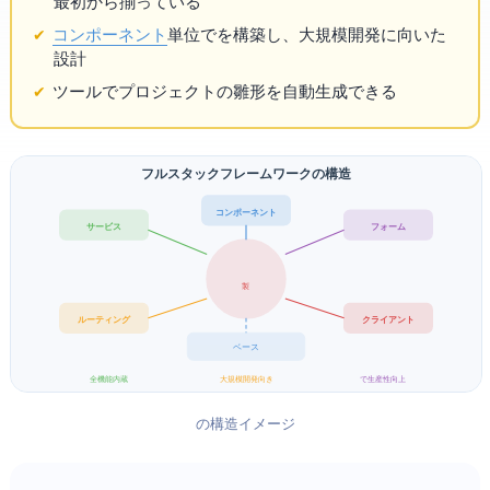
最初から揃っている
コンポーネント
単位で
を構築し、大規模開発に向いた
設計
CLIツールでプロジェクトの雛形を自動生成できる
Angular — フルスタックフレームワークの構造
コンポーネント
サービス / DI
フォーム
Google製
ルーティング
HTTPクライアント
TypeScript ベース
全機能内蔵
大規模開発向き
CLI で生産性向上
Angularの構造イメージ