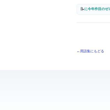
📝
Chromeに今年4件目
← 用語集にもどる