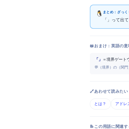
まとめ：ざっくり
「BGP」っ
📖 おまけ：英語の意
「Border Gateway Protocol」
＝ 境界ゲート
💬 Border（境界）のGa
🔗 あわせて読みたい
DNS とは？
IPアド
📝 この用語に関連