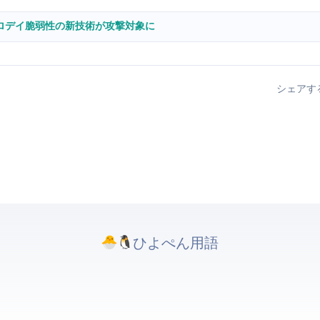
のゼロデイ脆弱性 — WebGPUの新技術が攻撃対象に
シェアす
ひよぺんIT用語. All rights reserved.