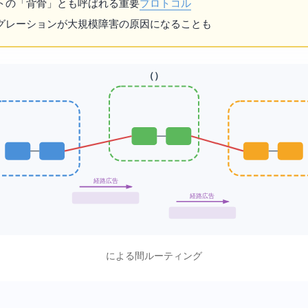
トの「背骨」とも呼ばれる重要
プロトコル
フィグレーションが大規模障害の原因になることも
BGP（Border Gateway Protocol）
経路広告
経路広告
BGPによるAS間ルーティング