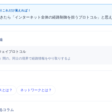
これだけ覚えればOK！
て出てきたら「インターネット全体の経路制御を担う
プロトコル
」と思え
味
ウェイプロトコル
teway（関門）間のProtocol。ISP同士の境界で経路情報をやり取りするよ
レス とは？
ネットワーク とは？
するコラム