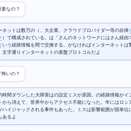
が重要なの？
ネットは数万のAS（
、大企業、クラウドプロバイダー等の自律
ク
）で構成されている。BGPは「Aさんの
ネットワーク
にはBさん経由
いう経路情報をAS間で交換する。BGPがなければインターネットは
。文字通りインターネットの基盤
プロトコル
だよ
って怖いの？
cebook/Instagram/WhatsAppが約6時間ダウンした大障害はBGPの設定ミスが原因。Facebookの経路情報
から消えて、世界中からアクセス不能になった。2022年にはロシアのYand
がハイジャックされる事件もあった。BGPミスは影響範囲が国単位
もあるよ