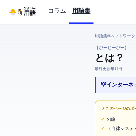
ひよぺん
コラム
用語集
IT用語
用語集
› 🌐 ネットワーク › BGP
【びーじーぴー】
BGP とは？
最終更新:
2026年3月25日
💡 インター
📌 このページの
Border Gateway Protocol の略
AS（自律シス