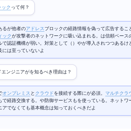
ジャック
って何？
るASが他者の
IPアドレス
ブロックの経路情報を偽って広告するこ
ィック
が攻撃者の
ネットワーク
に吸い込まれる。BGPは信頼ベース
ル
で認証機構が弱い。対策としてRPKI（Resource Public Key Infrastructure）やBGPsecが導入されつつあ
及には至っていないよ
エンジニアがBGPを知るべき理由は？
nnectで
オンプレミス
と
クラウド
を接続する際にBGPが必須。
マルチクラ
BGPで経路交換する。
やDDoS防御サービスもBGP Anycastを使っている。ネット
ニアでなくても基本概念は知っておくべきだよ