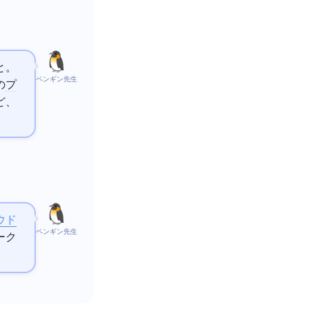
と。
ペンギン先生
の
プ
るけど、
ウド
ペンギン先生
ワーク