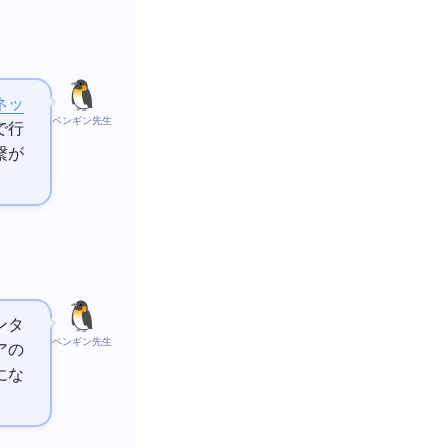
ネッ
ペンギン先生
で行
繋が
がインタ
ペンギン先生
ex
にな