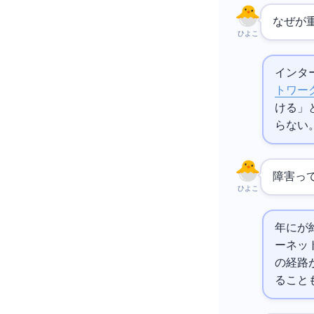
なぜBGP
ひよこ
インター
トワー
ける」と
らない
BGP障害
ひよこ
2021年にFa
ーネット
の経路
ること