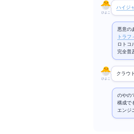
BGPハイ
ひよこ
悪意のあ
トラフ
ロトコ
完全普
クラウド
ひよこ
の
や
のCloud Interco
構成でも
エンジ