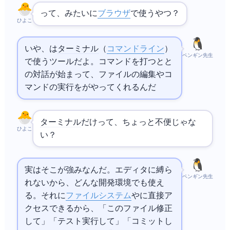
Codeって、
みたいに
ブラウザ
で使うやつ？
ひよこ
いや、
Codeは
ターミナル
（
コマンドライン
）
ペンギン先生
で使うツールだよ。`claude` コマンドを打つとAIと
の対話が始まって、ファイルの編集やコ
マンドの実行をAIがやってくれるんだ
ターミナル
だけって、ちょっと不便じゃな
ひよこ
い？
実はそこが強みなんだ。エディタに縛ら
ペンギン先生
れないから、どんな開発環境でも使え
る。それに
ファイルシステム
や
に直接ア
クセスできるから、「このファイル修正
して」「テスト実行して」「コミットし