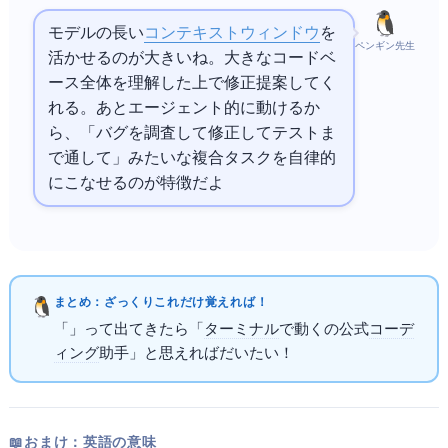
モデルの長い
コンテキストウィンドウ
を
ペンギン先生
活かせるのが大きいね。大きなコードベ
ース全体を理解した上で修正提案してく
れる。あとエージェント的に動けるか
ら、「バグを調査して修正してテストま
で通して」みたいな複合タスクを自律的
にこなせるのが特徴だよ
まとめ：ざっくりこれだけ覚えればOK！
「
Code」って出てきたら「
ターミナル
で動くAnthropicの公式
AIコーデ
ィング
助手」と思えればだいたいOK！
📖 おまけ：英語の意味