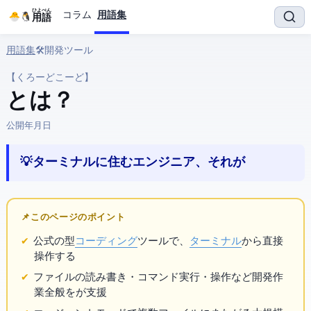
ひよぺん
コラム
用語集
IT用語
用語集
› 🛠️ 開発ツール › Claude Code
【くろーどこーど】
Claude Code とは？
公開:
2026年3月25日
💡 ターミナルに住むAIエンジニア、それがClaude Code
📌 このページのポイント
Anthropic公式のCLI型
AIコーディング
ツールで、
ターミナル
から直接
操作する
ファイルの読み書き・コマンド実行・
操作など開発作
業全般をAIが支援