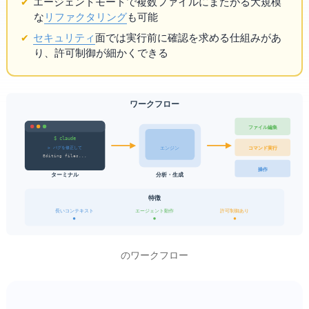
エージェントモードで複数ファイルにまたがる大規模
な
リファクタリング
も可能
セキュリティ
面では実行前に確認を求める仕組みがあ
り、許可制御が細かくできる
Claude Code ワークフロー
ファイル編集
$ claude
> バグを修正して
コマンド実行
AIエンジン
Editing files...
Git操作
ターミナル
AI分析・生成
特徴
長いコンテキスト
エージェント動作
許可制御あり
Claude Codeのワークフロー