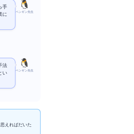
ら手
ペンギン先生
業に
手法
ペンギン先生
とい
」と思えればだいた