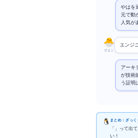
や
は
を
元で動
人気が
エンジ
ひよこ
アーキ
が技術
う証明
まとめ：ざっくり
「DeepSe
いOK！