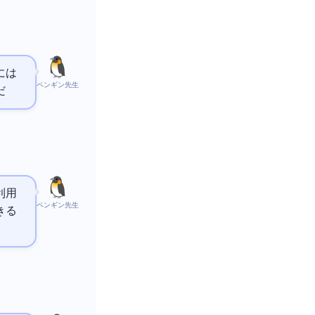
には
ペンギン先生
だ
利用
ペンギン先生
きる