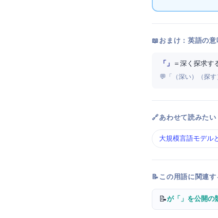
📖 おまけ：英語の意
「DeepSeek」
＝ 深く探求す
💬 「Deep（深い）
🔗 あわせて読みたい
大規模言語モデル 
📝 この用語に関連
📝
DeepSeekが「V4