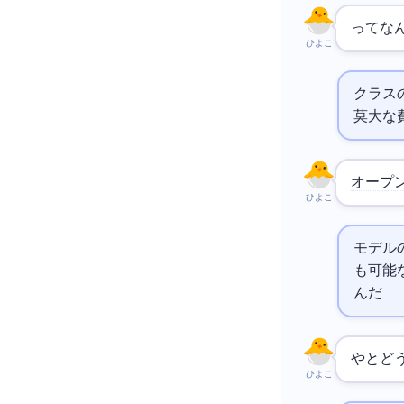
DeepS
ひよこ
-4ク
莫大な
オープ
ひよこ
モデル
も可能
んだ
や
とど
ひよこ