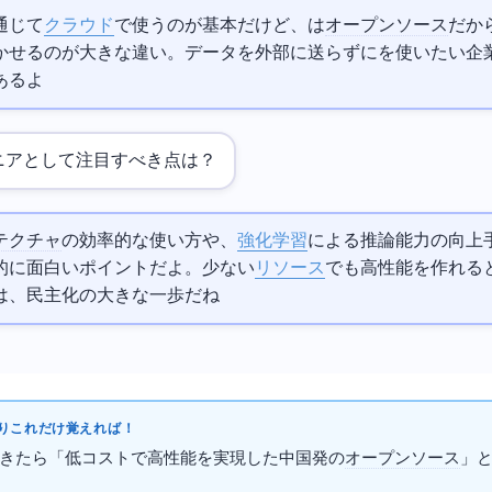
通じて
クラウド
で使うのが基本だけど、DeepSeekは
オープンソース
だか
かせるのが大きな違い。データを外部に送らずにAIを使いたい企
あるよ
ニアとして注目すべき点は？
テクチャ
の効率的な使い方や、
強化学習
による推論能力の向上
的に面白いポイントだよ。少ない
リソース
でも高性能AIを作れる
は、AI民主化の大きな一歩だね
これだけ覚えればOK！
ek」って出てきたら「低コストで高性能を実現した中国発の
オープンソース
AI