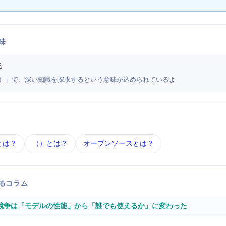
味
る
+ Seek（探す）」で、深い知識を探求するという意味が込められているよ
とは？
MoE（Mixture of Experts） とは？
オープンソース とは？
するコラム
 Flash/Pro」を公開 — AIの競争は「モデルの性能」から「誰でも使えるか」に変わった