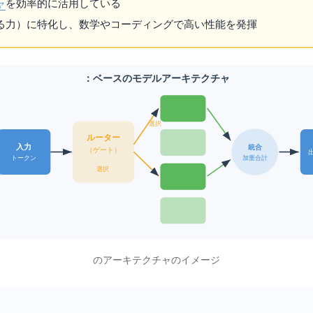
ャ
を効率的に活用している
-R1は推論（考える力）に特化し、数学やコーディングで高い性能を発揮
DeepSeek：MoEベースのモデルアーキテクチャ
選択
ルーター
入力
統合
（ゲート）
加重合計
トークン
Top-K選択
DeepSeekのMoEアーキテクチャのイメージ