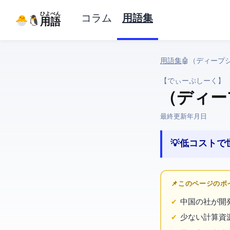
ひよぺん
コラム
用語集
IT用語
用語集
› 🤖 AI › DeepSeek
【でぃーぷしーく】
DeepSee
最終更新:
2026年3月27日
💡 低コスト
📌 このページの
中国のDeepSeek社
少ない計算資