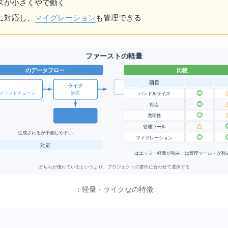
ズが小さく
や
Workersで動く
Bに対応し、
マイグレーション
も管理できる
Drizzle ORM — TypeScriptファーストの軽量ORM
Drizzle vs Prisma 比較
Drizzleのデータフロー
項目
SQL ライク
◎
API (1:1対応)
メソッドチェーン
バンドルサイズ
◎
Edge Runtime対応
◎
SQL透明性
△
GUI管理ツール
生成されるSQLが予測しやすい
◎
マイグレーション
対応DB: PostgreSQL / MySQL / SQLite
Drizzleはエッジ・軽量が強み、Prismaは管理ツール・DXが強
どちらが優れているというより、プロジェクトの要件に合わせて選択する
Drizzle ORM：軽量・SQLライクなTypeScript ORMの特徴