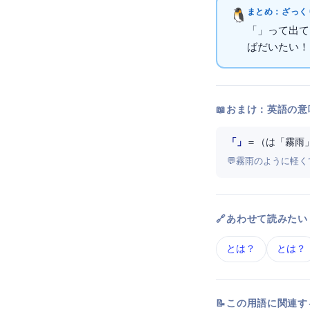
まとめ：ざっくり
「Drizzle
」って出て
ばだいたいOK！
📖 おまけ：英語の意
「Drizzle ORM」
＝ （drizzleは
💬 霧雨のように軽
🔗 あわせて読みたい
ORM とは？
Prisma とは？
📝 この用語に関連