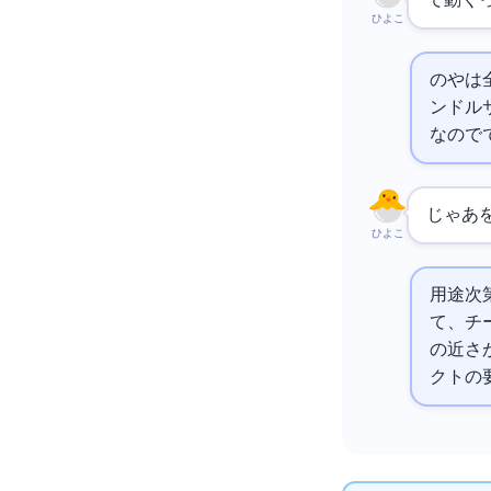
で動く
ひよこ
のEdge Functionsや
Workersは
ンドルサ
なのでE
じゃあ
を
ひよこ
用途次
て、チ
の近さ
クトの