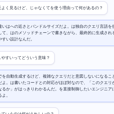
近よく見るけど、
じゃなくてDrizzleを使う理由って何があるの？
違いは
への近さとバンドルサイズだよ。
は
独自の
クエリ
言語を
Drizzleは
のメソッドチェーンで書きながら、最終的に生成され
やすい設計なんだ。
しやすいってどういう意味？
で
を自動生成するけど、複雑な
クエリ
だと意図しない
になるこ
。Drizzleは書いたコードと
の対応がほぼ1対1なので、「この
クエリ
なるか」がはっきりわかるんだ。
を直接制御したいエンジニア
るよ。