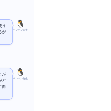
使う
ペンギン先生
る
が
とが
ペンギン先生
がど
に向