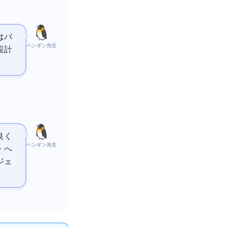
はバ
ペンギン先生
量設計
良く
ペンギン先生
・
へ
ジェ