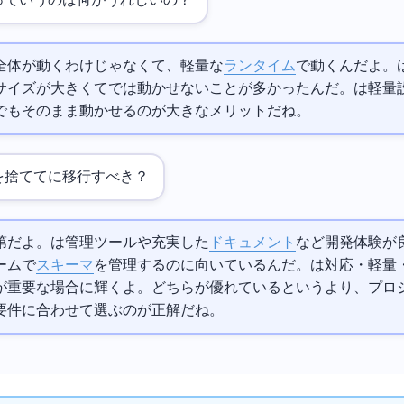
っていうのは何がうれしいの？
全体が動くわけじゃなくて、軽量なV8
ランタイム
で動くんだよ。
イズが大きくてEdgeでは動かせないことが多かったんだ。Drizzleは軽
dgeでもそのまま動かせるのが大きなメリットだね。
捨ててDrizzleに移行すべき？
第だよ。
は
管理ツールや充実した
ドキュメント
など開発体験が
ームで
スキーマ
を管理するのに向いているんだ。DrizzleはEdge対応・軽量
が重要な場合に輝くよ。どちらが優れているというより、プロ
要件に合わせて選ぶのが正解だね。