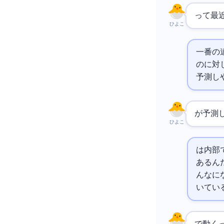
って最
ひよこ
一番の
のに対して、
予測し
が予測
ひよこ
は内部
あるんだよ
んな
に
いてい