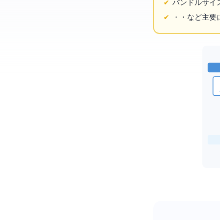
バンドルサイ
・
・
など主要D