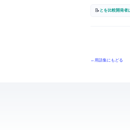
📝
PrismaとDrizzle ORMを比
← 用語集にもどる