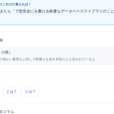
これだけ覚えればOK！
きたら「
で型安全に
を書ける軽量なデータベースライブラリのこ
味
「霧雨」の意）
くて細かい——重厚なORMに対して軽量さを表す名前だとも言われているよ
SQL とは？
TypeScript とは？
するコラム