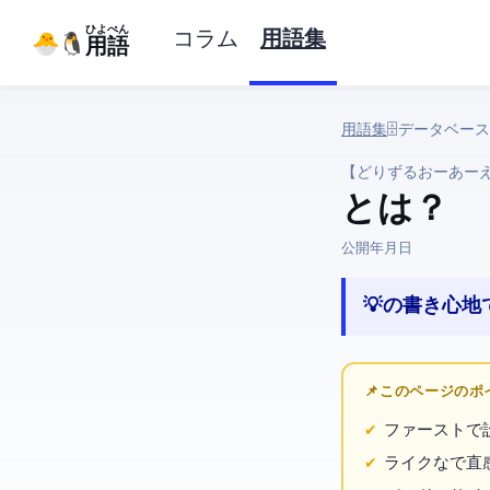
ひよぺん
コラム
用語集
IT用語
用語集
› 🗄️ データベース › Drizzle ORM
【どりずるおーあー
Drizzle ORM とは？
公開:
2026年4月23日
💡 SQLの書き心地で
📌 このページの
ファーストで
ライクな
で直