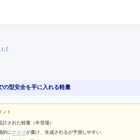
えむ】
TypeScriptの型安全を手に入れる軽量ORM
ポイント
設計された軽量
（2022年登場）
感的に
クエリ
が書け、生成される
が予測しやすい