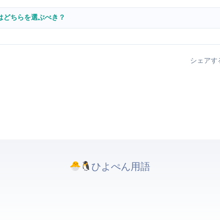
較 — TypeScript開発者はどちらを選ぶべき？
シェアす
ひよぺんIT用語. All rights reserved.