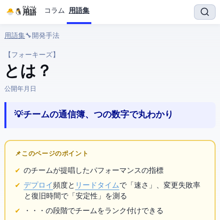
ひよぺん
コラム
用語集
IT用語
用語集
› 🔧 開発手法 › Four Keys
【フォーキーズ】
Four Keys とは？
公開:
2026年3月25日
💡 チームの通信簿、4つの数字で丸わかり
📌 このページのポイント
の DORA チームが提唱した
パフォーマンスの4指標
デプロイ
頻度と
リードタイム
で「速さ」、変更失敗率
と復旧時間で「安定性」を測る
Elite・High・Medium・Low の4段階でチームをランク付けできる