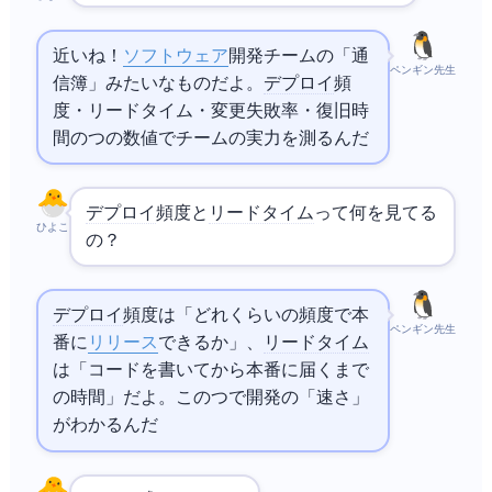
近いね！
ソフトウェア
開発チームの「通
ペンギン先生
信簿」みたいなものだよ。
デプロイ
頻
度・リードタイム・変更失敗率・復旧時
間の4つの数値でチームの実力を測るんだ
デプロイ
頻度と
リードタイム
って何を見てる
ひよこ
の？
デプロイ
頻度は「どれくらいの頻度で本
ペンギン先生
番に
リリース
できるか」、
リードタイム
は「コードを書いてから本番に届くまで
の時間」だよ。この2つで開発の「速さ」
がわかるんだ