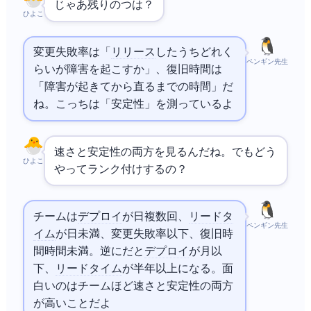
じゃあ残りの2つは？
ひよこ
変更失敗率は「
リリース
したうちどれく
ペンギン先生
らいが障害を起こすか」、復旧時間は
「障害が起きてから直るまでの時間」だ
ね。こっちは「安定性」を測っているよ
速さと安定性の両方を見るんだね。でもどう
ひよこ
やってランク付けするの？
Elite チームは
デプロイ
が1日複数回、
リードタ
ペンギン先生
イム
が1日未満、変更失敗率15%以下、復旧時
間1時間未満。逆に Low だと
デプロイ
が月1以
下、
リードタイム
が半年以上になる。面
白いのは Elite チームほど速さと安定性の両方
が高いことだよ