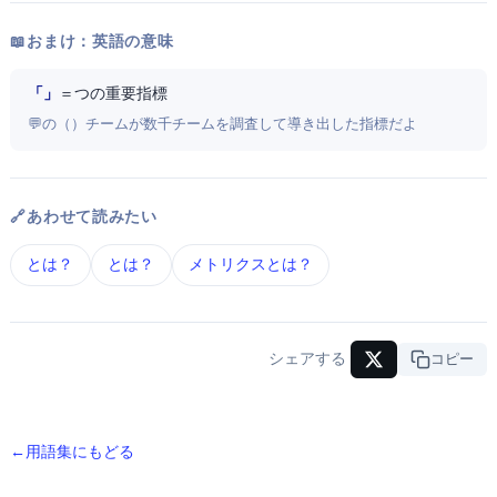
📖 おまけ：英語の意味
「Four Key Metrics」
＝ 4つの重要指標
💬 Google の DORA（DevOps Research and Assessment）チームが数千チームを調査して導き出した指標だよ
🔗 あわせて読みたい
CI/CD とは？
DevOps とは？
DORAメトリクス とは？
シェアする
URLコピー
← 用語集にもどる