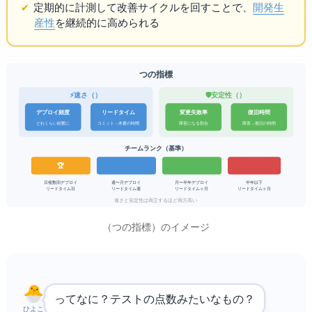
定期的に計測して改善サイクルを回すことで、
開発生
産性
を継続的に高められる
Four Keys — 4つの指標
⚡ 速さ（Velocity）
🛡 安定性（Stability）
デプロイ頻度
変更失敗率
リードタイム
復旧時間
障害になる割合
障害→復旧の時間
どれくらい頻繁に
コミット→本番の時間
チームランク（DORA基準）
🏆 Elite
1日複数回デプロイ
週1〜月1デプロイ
月1〜半年1デプロイ
半年1以下
リードタイム<1日
リードタイム<1週
リードタイム<6ヶ月
リードタイム> 6ヶ月
速さと安定性は両立する — Elite ほど両方高い
Four Keys（4つの指標）のイメージ
Four Keys ってなに？テストの点数みたいなもの？
ひよこ