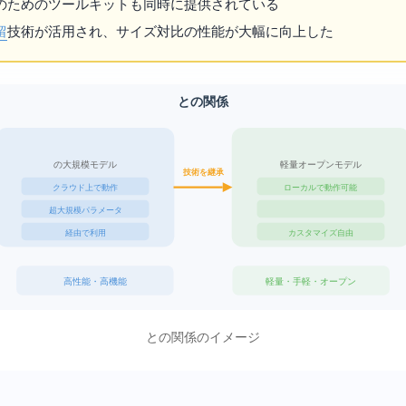
のためのツールキットも同時に提供されている
留
技術が活用され、サイズ対比の性能が大幅に向上した
Gemini と Gemma の関係
Google の大規模モデル
軽量オープンモデル
技術を継承
クラウド上で動作
ローカルで動作可能
超大規模パラメータ
API経由で利用
カスタマイズ自由
高性能・高機能
軽量・手軽・オープン
GeminiとGemmaの関係のイメージ