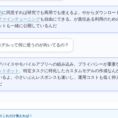
約
に同意すれば研究でも商用でも使えるよ。
や
からダウンロー
ファインチューニング
も自由にできる。
が
責任あるAI
利用のため
ットも一緒に公開しているんだ
モデルって何に使うのが向いてるの？
デバイスやモバイルアプリへの組み込み、プライバシーが重要
ットボット
、特定タスクに特化したカスタムモデルの作成なん
いるよ。小さいぶんレスポンスも速いし、運用コストも低く抑
だ
これだけ覚えればOK！