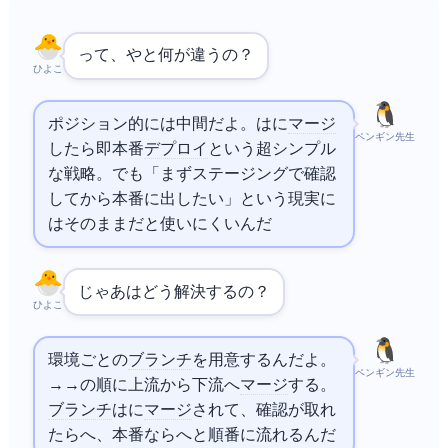
Flowって、
Flowや
と何が違うの？
ひよこ
ポジション的には中間だよ。
はmainに
マージ
ペンギン先生
したら即本番
デプロイ
という超シンプル
な戦略。でも「まずステージングで確認
してから本番に出したい」という現実に
はそのままだと使いにくいんだ
じゃあ
Flowはどう解決するの？
ひよこ
環境ごとの
ブランチ
を用意するんだよ。
ペンギン先生
main→staging→productionの順に上流から下流へ
マージ
する。feature
ブランチ
はmainに
マージ
されて、確認が取れ
たらstagingへ、本番OKならproductionへと順番に流れるんだ