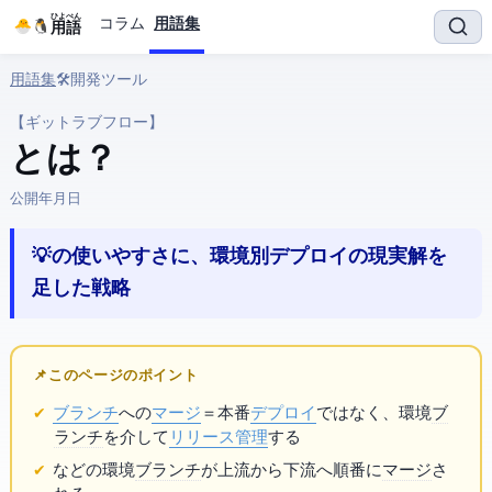
ひよぺん
コラム
用語集
IT用語
用語集
› 🛠️ 開発ツール › GitLab Flow
【ギットラブフロー】
GitLab Flow とは？
公開:
2026年4月10日
💡 GitHub Flowの使いやすさに、環境別デプロイの現実解を
足した戦略
📌 このページのポイント
ブランチ
への
マージ
＝本番
デプロイ
ではなく、環境
ブ
ランチ
を介して
リリース管理
する
staging/productionなどの環境
ブランチ
が上流から下流へ順番に
マージ
さ