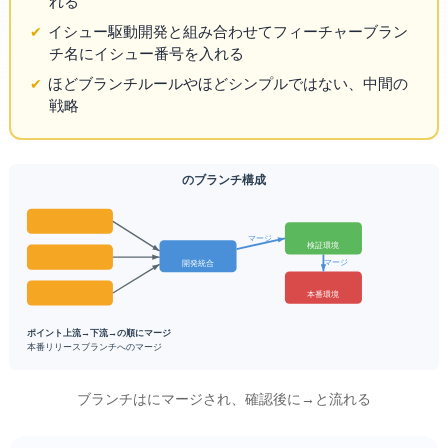
れる
イシュー駆動開発と組み合わせてフィーチャーブラン
チ名にイシュー番号を入れる
Flowほどブランチルールや
ほどシンプルではない、中間の
戦略
GitLab Flow のブランチ構成
マージ
検証環境
開発統合
マージ
本番環境
ポイント: 上流(main)→下流(staging→production)の順にマージ
本番リリース = productionブランチへのマージ
featureブランチはmainにマージされ、確認後にstaging→productionと流れる