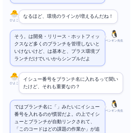
なるほど、環境のラインが増えるんだね！
ひよこ
そう。
Flowは開発・リリース・ホットフィッ
ペンギン先生
クスなど多くの
ブランチ
を管理しないと
いけないけど、
Flowは基本featureとmain、プラス環境
ブ
ランチ
だけでいいからシンプルだよ
イシュー番号を
ブランチ
名に入れるって聞い
ひよこ
たけど、それも重要なの？
では
ブランチ
名に「42-add-login」みたいにイシュー
ペンギン先生
番号を入れるのが慣習だよ。
の
上でイシ
ューと
ブランチ
が自動リンクされて、
「このコードはどの課題の作業か」が追