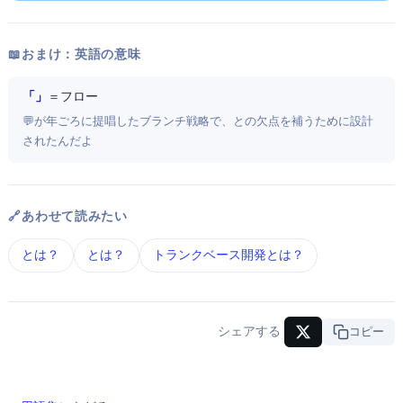
📖 おまけ：英語の意味
「GitLab Flow」
＝ GitLabフロー
💬 GitLabが2014年ごろに提唱したブランチ戦略で、Git FlowとGitHub Flowの欠点を補うために設計
されたんだよ
🔗 あわせて読みたい
GitFlow とは？
GitHub Flow とは？
トランクベース開発 とは？
シェアする
URLコピー