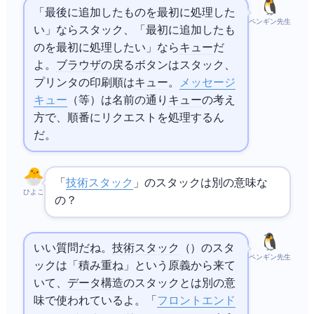
「最後に追加したものを最初に処理した
ペンギン先生
い」ならスタック、「最初に追加したも
のを最初に処理したい」なら
キュー
だ
よ。
ブラウザ
の戻るボタンはスタック、
プリンタの印刷順は
キュー
。
メッセージ
キュー
（
等）は名前の通り
キュー
の考え
方で、順番にリクエストを処理するん
だ。
「
技術スタック
」のスタックは別の意味な
ひよこ
の？
いい質問だね。
技術スタック
（Tech Stack）のスタ
ペンギン先生
ックは「積み重ね」という原義から来て
いて、
データ構造
のスタックとは別の意
味で使われているよ。「
フロントエンド