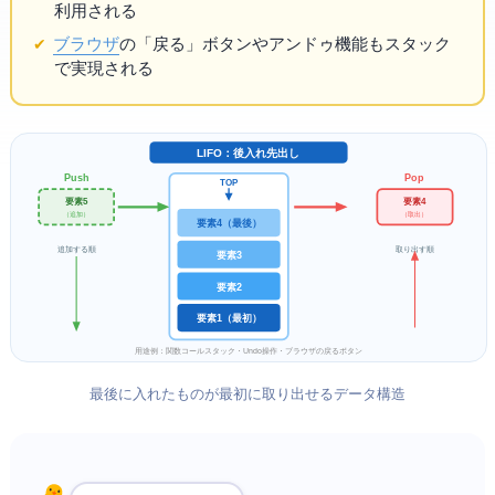
利用される
ブラウザ
の「戻る」ボタンやアンドゥ機能もスタック
で実現される
LIFO：後入れ先出し
Push
Pop
TOP
要素5
要素4
（追加）
（取出）
要素4（最後）
追加する順
取り出す順
要素3
要素2
要素1（最初）
用途例：関数コールスタック・Undo操作・ブラウザの戻るボタン
最後に入れたものが最初に取り出せるデータ構造