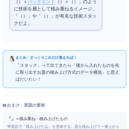
（
）＋
バックエンド
（
）＋DB（
）」のよう
に技術を層として積み重ねるイメージ。
「
（
）」や「
（
）」が有名な
技術スタッ
ク
だよ。
まとめ：ざっくりこれだけ覚えればOK！
「スタック」って出てきたら「後から入れたものを先
に取り出すお皿の積み上げ方式の
データ構造
」と思え
ばだいたいOK！
📖 おまけ：英語の意味
「Stack」
＝ 積み重ね・積み上げたもの
💬 英語で「積み上げた山」を意味する。皿を積み上げて一番上から