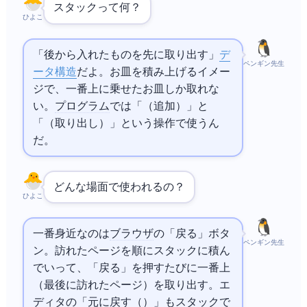
スタックって何？
ひよこ
「後から入れたものを先に取り出す」
デ
ペンギン先生
ータ構造
だよ。お皿を積み上げるイメー
ジで、一番上に乗せたお皿しか取れな
い。
プログラム
では「push（追加）」と
「pop（取り出し）」という操作で使うん
だ。
どんな場面で使われるの？
ひよこ
一番身近なのは
ブラウザ
の「戻る」ボタ
ペンギン先生
ン。訪れたページを順にスタックに積ん
でいって、「戻る」を押すたびに一番上
（最後に訪れたページ）を取り出す。エ
ディタの「元に戻す（Ctrl+Z）」もスタックで