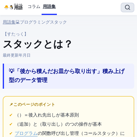
ひよぺん
コラム
用語集
IT用語
用語集
› 💻 プログラミング › スタック
【すたっく】
スタック とは？
最終更新:
2026年4月18日
💡 「後から積んだお皿から取り出す」積み上げ
型のデータ管理
📌 このページのポイント
（Last In, First Out）＝後入れ先出しが基本原則
push（追加）とpop（取り出し）の2つの操作が基本
プログラム
の関数呼び出し管理（コールスタック）に