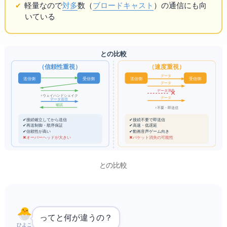
軽量なので
1対多
数（
ブロードキャスト
）の通信にも向
いている
UDP と TCP の比較
TCP（信頼性重視）
UDP（速度重視）
データ1
送信側
受信側
送信側
受信側
データ2
データ3(消失)
✕
↑ 3ウェイハンドシェイク
データ4
データ送信
ACK確認
↑ ACK不要・即送信
✔ 接続確立してから送信
✔ 接続不要で即送信
✔ 再送制御・順序保証
✔ 高速・低遅延
✔ 信頼性が高い
✔ 動画/音声/ゲーム向き
✖ オーバーヘッドが大きい
✖ パケット消失の可能性
UDPとTCPの比較
UDPって
と何が違うの？
ひよこ