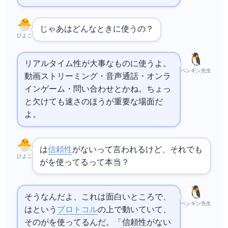
じゃあUDPはどんなときに使うの？
ひよこ
リアルタイム性が大事なものに使うよ。
ペンギン先生
動画ストリーミング・音声通話・オンラ
インゲーム・
問い合わせとかね。ちょっ
と欠けても速さのほうが重要な場面だ
よ。
UDPは
信頼性
がないって言われるけど、それでも
ひよこ
がUDPを使ってるって本当？
そうなんだよ、これは面白いところで、
ペンギン先生
は
という
プロトコル
の上で動いていて、
その
がUDPを使ってるんだ。「
信頼性
がないUDP