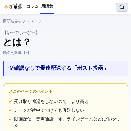
ひよぺん
コラム
用語集
IT用語
用語集
› 🌐 ネットワーク › UDP
【ゆーでぃーぴー】
UDP とは？
最終更新:
2026年3月25日
💡 確認なしで爆速配送する「ポスト投函」
📌 このページのポイント
受け取り確認をしないので、
より高速
データが途中で欠けても再送しない
動画配信・音声通話・オンラインゲームなどに使われ
る