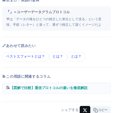
📖 おまけ：英語の意味
「User Datagram Protocol」
＝ ユーザーデータグラムプロトコル
💬 Datagramは「データの塊をひとつの独立した単位として送る」という意
味。手紙（レター）と違って、1通ずつ独立して届くイメージだよ
🔗 あわせて読みたい
ベストエフォート とは？
TCP とは？
TCP/IP とは？
📝 この用語に関連するコラム
📝
【図解で比較】TCP vs UDP — 通信プロトコルの違いを徹底解説
シェアする
URLコピー