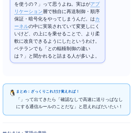
を使うの？」って思うよね。実は
が
アプ
リケーション
層で独自に再送制御・順序
保証・暗号化をやってしまうんだ。
はOS
カ
ーネル
の中に実装されていて変更しにく
いけど、UDPの上に
を乗せることで、より柔
軟に改良できるようにしたというわけ。
ベテランでも「
と
の輻輳制御の違い
は？」と聞かれると詰まる人が多いよ。
まとめ：ざっくりこれだけ覚えればOK！
「UDP」って出てきたら「確認なしで高速に送りっぱなし
にする通信ルールのことだな」と思えればだいたいOK！