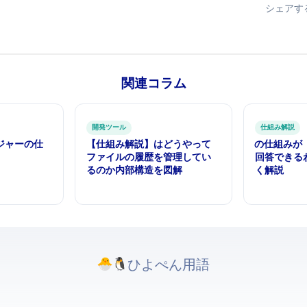
シェアす
関連コラム
開発ツール
仕組み解説
ジャーの仕
【仕組み解説】Gitはどうやって
RAGの仕組み 
ファイルの履歴を管理してい
回答できる
るのか — 内部構造を図解
く解説
ひよぺんIT用語. All rights reserved.