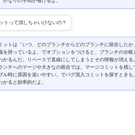
、かなりの手間が省けるよ。
ットって消しちゃいけないの？
ミットは「いつ、どの
ブランチ
からどの
ブランチ
に統合したか
持っているよ。git logで--graphオプションをつけると、
ブランチ
の分岐
わかるんだ。リベースで直線にしてしまうとその情報が消える
ランチへの
マージ
や大きなfeatureの統合では、マージコミットを残
ル時に原因を追いやすい。git bisectでバグ混入コミットを探すときも
わかると効率的だよ。