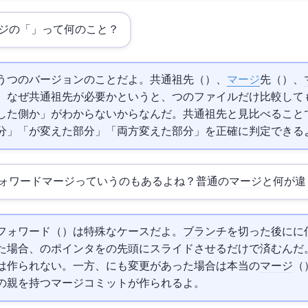
ージの「3」って何のこと？
3つのバージョンのことだよ。共通祖先（Base）、
マージ
先（Ours/main）、
s/feature）の3つ。なぜ共通祖先が必要かというと、2つのファイルだけ比較
した側か」がわからないからなんだ。共通祖先と見比べることで、「
」「featureが変えた部分」「両方変えた部分」を正確に判定できる
ォワードマージっていうのもあるよね？普通の
マージ
と何が違
ド（fast-forward）は特殊なケースだよ。feature
ブランチ
を切った後にmain
場合、mainのポインタをfeatureの先頭にスライドさせるだけで済むん
作られない。一方、mainにも変更があった場合は本当の
マージ
（tru
つの親を持つマージコミットが作られるよ。