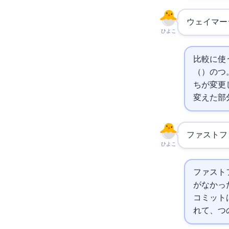
3ウェイマ
ひよこ
比較に使う
（Their
ちが変更
変えた部分
ファストフ
ひよこ
ファストフォワー
がなかった
コミットは
れて、2