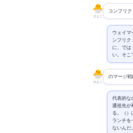
コンフリク
ひよこ
3ウェイ
ンフリク
に、fea
い。そこでコ
の
マージ
戦
ひよこ
代表的なのはre
通祖先が
る。ort（Oste
ランチ
を
ないんだ