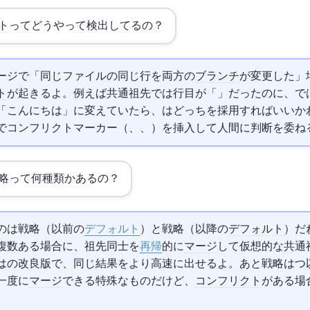
ト
ってどうやって検出してるの？
マージで「同じファイルの同じ行を両方の
ブランチ
が変更した」
ト
が起きるよ。例えば共通祖先では3行目が「hello」だったのに、mainでは「Hello W
tureでは「こんにちは」に変えていたら、
はどっちを採用すればいいか
ンフリクトマーカー（<<<<<<<、=======、>>>>>>>）を挿入して人間に判断を
略って何種類かあるの？
cursive戦略（
2.33以前の
デフォルト
）とort戦略（
2.34以降の
デフォルト
）だね。r
複数ある場合に、祖先同士を
再帰
的に
マージ
して仮想的な共通
nsibly Recursive's Twin）はrecursiveの改良版で、同じ結果をより高速に出せるよ。あとoctopus戦
一度に
マージ
できる特殊なものだけど、
コンフリクト
がある場
。