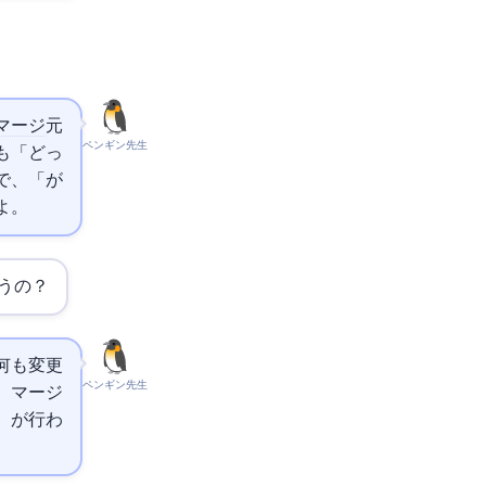
マージ
元
ペンギン先生
しても「どっ
mainが
よ。
うの？
に何も変更
ペンギン先生
だ。マージ
e merge）が行わ