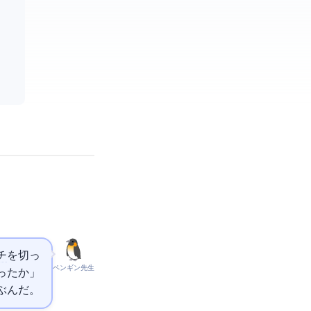
チ
を切っ
ペンギン先生
わったか」
呼ぶんだ。