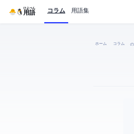
ひよぺん
コラム
用語集
IT用語
ホーム
コラム
Git