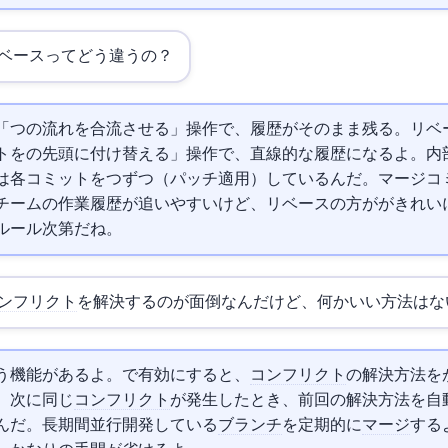
ベースってどう違うの？
「2つの流れを合流させる」操作で、履歴がそのまま残る。リベースは「fe
トをmainの先頭に付け替える」操作で、直線的な履歴になるよ。
各コミットを1つずつcherry-pick（パッチ適用）しているんだ。マージ
ームの作業履歴が追いやすいけど、リベースの方がgit logがきれ
ルール次第だね。
ンフリクト
を解決するのが面倒なんだけど、何かいい方法はな
rded Resolution）という機能があるよ。git config rerere.enabled trueで有効にすると、
コンフリクト
の解決方法を
。次に同じ
コンフリクト
が発生したとき、前回の解決方法を自
んだ。長期間並行開発している
ブランチ
を定期的に
マージ
する