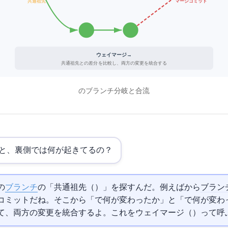
共通祖先
マージコミット
3ウェイマージ: Base(A) + Ours(C) + Theirs(E) → Merge(M)
共通祖先との差分を比較し、両方の変更を統合する
Git mergeのブランチ分岐と合流
geを実行すると、裏側では何が起きてるの？
の
ブランチ
の「共通祖先（Common Ancestor）」を探すんだ。例えばmainからfeature
ブラン
ミットだね。そこから「mainで何が変わったか」と「featureで何が変
、両方の変更を統合するよ。これを3ウェイマージ（3-way merge）って