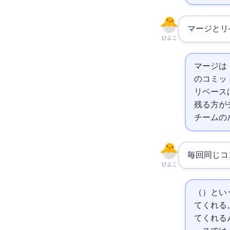
マージ
とリ
ひよこ
マージ
は
のコミッ
リベースは
残る方がチ
チームの
毎回同じ
コ
ひよこ
rerere（Reuse Reco
てくれる
てくれる