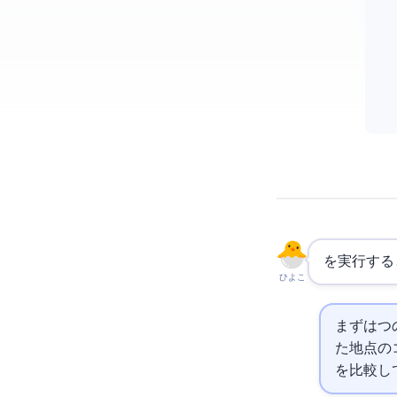
git mer
ひよこ
まず
は2つ
た地点のコ
を比較して