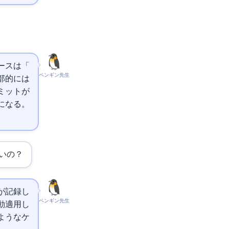
ature
ペンギン先生
内部的には
コミットが
いになる。
いの？
が記録し
ペンギン先生
動適用し
ようなケ