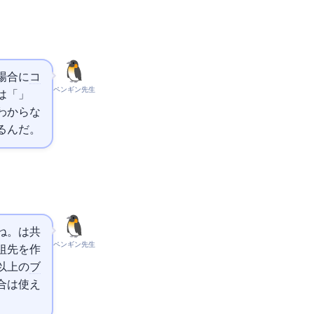
場合に
コ
ペンギン先生
orld」
わからな
委ねるんだ。
ecursiveは共
ペンギン先生
祖先を作
略は3つ以上の
ブ
合は使え