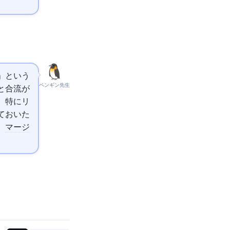
」という
ペンギン先生
と合流が
。特にリ
しておいた
、
マージ