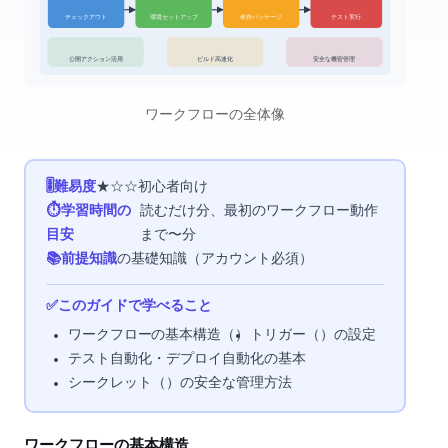
環境セットアップ
テスト実行
チェックアウト
依存パッケージ
ビルド高速化
安全な機密管理
公開アクション活用
GitHub Actionsワークフローの全体像
🎚 難易度
★☆☆ 初心者向け
⏱ 学習時間の
読むだけ10分、最初のワークフロー動作
目安
まで20〜30分
📚 前提知識
git-getting-started の基礎知識（GitHubアカウント必須）
✅ このガイドで学べること
ワークフローYAMLの基本構造（on/jobs/steps）
トリガー（push/pull_request/schedule）の設定
テスト自動化・デプロイ自動化の基本
シークレット（Secrets）の安全な管理方法
ワークフローの基本構造