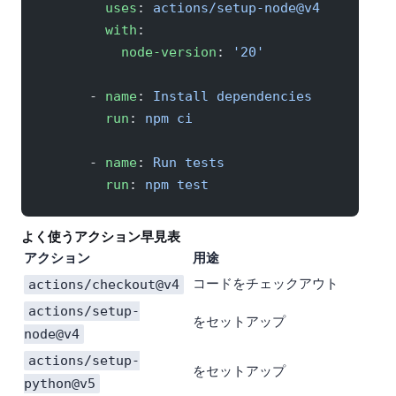
        uses
: 
actions/setup-node@v4
        with
:
          node-version
: 
'20'
      - 
name
: 
Install dependencies
        run
: 
npm ci
      - 
name
: 
Run tests
        run
: 
npm test
よく使うアクション早見表
アクション
用途
actions/checkout@v4
コードをチェックアウト
actions/setup-
Node.jsをセットアップ
node@v4
actions/setup-
Pythonをセットアップ
python@v5