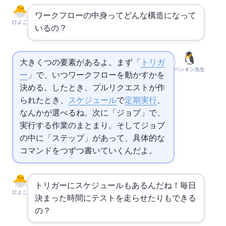
ワークフロー
の中身ってどんな構造になって
ひよこ
いるの？
大きく3つの要素があるよ。まず「
トリガ
ペンギン先生
ー
」で、いつ
ワークフロー
を動かすかを
決める。pushしたとき、
プルリクエスト
が作
られたとき、
スケジュール
で
定期実行
、
なんかが選べるね。次に「ジョブ」で、
実行する作業のまとまり。そしてジョブ
の中に「ステップ」があって、具体的な
コマンドを1つずつ書いていくんだよ。
トリガー
に
スケジュール
もあるんだね！毎日
ひよこ
決まった時間にテストを走らせたりもできる
の？