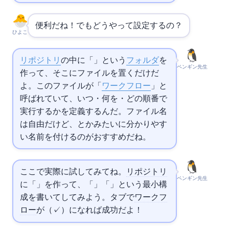
便利だね！でもどうやって設定するの？
ひよこ
リポジトリ
の中に「.github/workflows」という
フォルダ
を
ペンギン先生
作って、そこに
ファイルを置くだけだ
よ。この
ファイルが「
ワークフロー
」と
呼ばれていて、いつ・何を・どの順番で
実行するかを定義するんだ。ファイル名
は自由だけど、ci.ymlとかdeploy.ymlみたいに分かりやす
い名前を付けるのがおすすめだね。
ここで実際に試してみてね。
リポジトリ
ペンギン先生
に「.github/workflows/hello.yml」を作って、「on: push」「jobs: say-hello: runs-on: ubuntu-latest steps: - run: echo 'Hello Actions!'」という最小構
成を書いてpushしてみよう。Actionsタブで
ワークフ
ロー
がGreen（✓）になれば成功だよ！