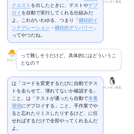
ペンギン先生
クエスト
を出したときに、テストや
デプ
ロイ
を自動で実行してくれる仕組みだ
よ。これがいわゆる
、つまり「
継続的イ
ンテグレーション
・
継続的デリバリー
」
ってやつだね。
って難しそうだけど、具体的にはどういうこ
ひよこ
となの？
CIは「コードを変更するたびに自動でテス
ペンギン先生
トを走らせて、壊れてないか確認する」
こと。CDは「テストが通ったら自動で
本番
環境
に
デプロイ
する」こと。手作業でや
ると忘れたりミスしたりするけど、
に任
せればpushするだけで全部やってくれるんだ
よ。