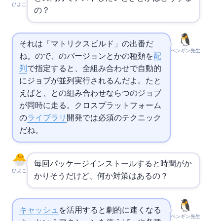
ひよこ
の？
それは「マトリクスビルド」の出番だ
ペンギン先生
ね。strategyのmatrixで、
のバージョンとかOSの種類を
配
列
で指定すると、全組み合わせで自動的
にジョブが並列実行されるんだよ。たと
えば
18と20、
と
の組み合わせなら4つのジョブ
が同時に走る。クロスプラットフォーム
の
ライブラリ
開発では必須のテクニック
だね。
毎回パッケージインストールすると時間がか
ひよこ
かりそうだけど、何か対策はあるの？
キャッシュ
を活用すると劇的に速くなる
ペンギン先生