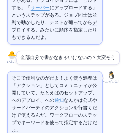
プがある。デプロイジョブには「ビルド
する」「
サーバー
にアップロードする」
というステップがある。ジョブ同士は並
列で動かしたり、テストが通ってから
デ
プロイ
する、みたいに順序を指定したり
もできるんだよ。
全部自分で書かなきゃいけないの？大変そう…
ひよこ
そこで便利なのがMarketplaceだよ！よく使う処理は
ペンギン先生
「アクション」としてコミュニティが公
開していて、たとえば
のセットアップ、
への
デプロイ
、
への
通知
なんかは公式や
サードパーティのアクションを1行書くだ
けで使えるんだ。
ワークフロー
のステッ
プでusesキーワードを使って指定するだけだ
よ。