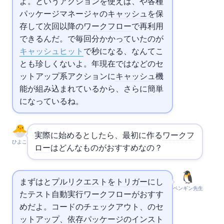
よ。actions/cacheというアクションを使えば、node_modulesや各種
パッケージマネージャの
キャッシュ
を保
存して次回以降の
ワークフロー
で再利用
できるんだ。
ciで毎回3分かかっていたのが
キャッシュヒット
で10秒になる、なんてこ
とも珍しくないよ。2026年現在ではactions/setup-nodeなどのセ
ットアップ系アクションに
キャッシュ
機
能が組み込まれているから、さらに簡単
になっているね。
実際に始めるとしたら、最初に作る
ワークフ
ひよこ
ロー
はどんなものがおすすめなの？
まずはpushと
プルリクエスト
を
トリガー
にし
ペンギン先生
たテスト自動実行
ワークフロー
がおすす
めだよ。コードのチェックアウト、
のセ
ットアップ、依存パッケージの
インスト