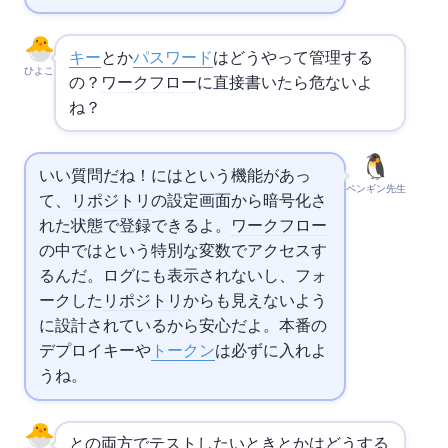
APIキー
とか
パスワード
はどうやって管理する
ひよこ
の？
ワークフロー
に直接書いたら危ないよ
ね？
いい質問だね！
にはSecretsという機能があっ
ペンギン先生
て、
リポジトリ
の設定画面から暗号化さ
れた状態で登録できるよ。
ワークフロー
の中ではsecretsという特別な変数でアクセスす
るんだ。ログにも表示されないし、フォ
ークした
リポジトリ
からも見えないよう
に設計されているから安心だよ。本番の
デプロイキーや
トークン
は必ずSecretsに入れよ
うね。
18と20の両方でテストしたいときとかはどうする