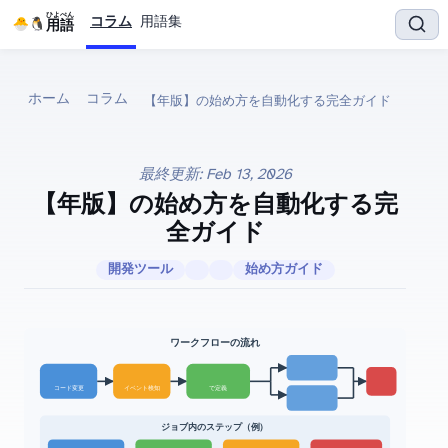
ひよぺん
コラム
用語集
IT用語
ホーム
コラム
【2026年版】GitHub Actionsの始め方 — CI/CDを自動化する完全ガイド
最終更新:
Feb 13, 2026
【2026年版】GitHub Actionsの始め方 — CI/CDを自動化する完
全ガイド
開発ツール
始め方ガイド
GitHub Actions ワークフローの流れ
コード変更
YAMLで定義
イベント検知
ジョブ内のステップ（例: Test Job）