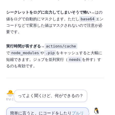
Q: シークレットをログに出力してしまいそうで怖い
→ GitHub ActionsはSecretsの
base64
値をログで自動的にマスクします。ただし
エン
コードなどで変形した値はマスクされないので注意が必
要です。
actions/cache
Q: 実行時間が長すぎる
→
node_modules
.pip
で
や
をキャッシュすると大幅に
needs
短縮できます。ジョブを並列実行（
を外す）す
るのも有効です。
ってよく聞くけど、何ができるの？
ひよこ
簡単に言うと、
にコードをpushしたり
プルリ