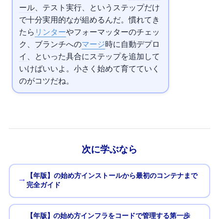
ール
、テスト実行、という4ステップだけ
で十分実用的なCIが組めるんだ。慣れてき
たら
リンター
やフォーマッターのチェッ
ク、main
ブランチ
への
マージ
時に自動
デプロ
イ
、といった具合にステップを追加して
いけばいいよ。小さく始めて育てていく
のがコツだね。
次に学ぶなら
【2026年版】Dockerの始め方 — インストールから最初のコンテナまで
→
完全ガイド
【2026年版】Terraformの始め方 — インフラをコードで管理する第一歩
→