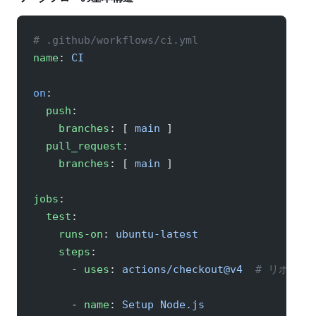
# .github/workflows/ci.yml
name
: 
CI
on
:
  push
:
    branches
: [ 
main
 ]
  pull_request
:
    branches
: [ 
main
 ]
jobs
:
  test
:
    runs-on
: 
ubuntu-latest
    steps
:
      - 
uses
: 
actions/checkout@v4
  # リポジ
      - 
name
: 
Setup Node.js