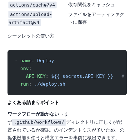
actions/cache@v4
依存関係をキャッシュ
actions/upload-
ファイルをアーティファク
artifact@v4
トに保存
シークレットの使い方:
- 
name
: 
Deploy
  env
:
    API_KEY
: 
${{ secrets.API_KEY }}
   # リポ
  run
: 
./deploy.sh
よくある詰まりポイント
Q: ワークフローが動かない
→ ま
.github/workflows/
ず
ディレクトリに正しくYAMLが配
置されているか確認。YAMLのインデントミスが多いため、VSCodeのYAML
拡張機能を使うと構文エラーを事前に検出できます。