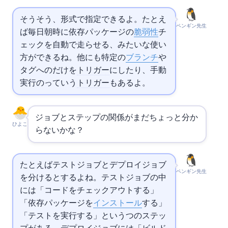
そうそう、
形式で指定できるよ。たとえ
ペンギン先生
ば毎日朝9時に依存パッケージの
脆弱性
チ
ェックを自動で走らせる、みたいな使い
方ができるね。他にも特定の
ブランチ
や
タグへのpushだけを
トリガー
にしたり、手動
実行のworkflow_dispatchっていう
トリガー
もあるよ。
ジョブとステップの関係がまだちょっと分か
ひよこ
らないかな？
たとえばテストジョブとデプロイジョブ
ペンギン先生
を分けるとするよね。テストジョブの中
には「コードをチェックアウトする」
「依存パッケージを
インストール
する」
「テストを実行する」という3つのステッ