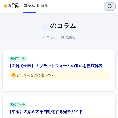
ひよぺん
コラム
用語集
IT用語
のコラム
← コラム一覧に戻る
開発ツール
【図解で比較】GitHub vs GitLab — 2大Git プラットフォームの違いを徹底解説
どっちもGitなのに違うの…？
開発ツール
【2026年版】GitHub Actionsの始め方 — CI/CDを自動化する完全ガイド