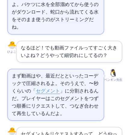
よ。バケツに水を全部溜めてから使うの
がダウンロード、蛇口から流れてくる水
をそのまま使うのが
ストリーミング
だ
ね。
なるほど！でも動画ファイルってすごく大き
ひよこ
いよね？どうやって細切れにしてるの？
まず動画はH.264やH.265、最近だとAV1といったコーデ
ペンギン先生
ックで圧縮されるよ。そのうえで、2〜10秒
くらいの「
セグメント
」に分割されるん
だ。プレイヤーはこの
セグメント
を1つず
つ順番にリクエストして、つなぎ合わせ
て再生しているんだよ。
セグメント
をリクエストするって、どうやっ