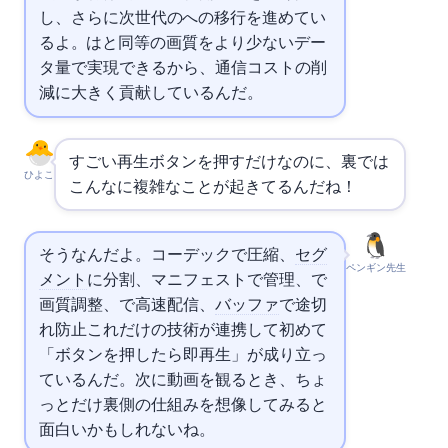
し、さらに次世代のAV1への移行を進めてい
るよ。AV1はH.265と同等の画質をより少ないデー
タ量で実現できるから、通信コストの削
減に大きく貢献しているんだ。
すごい…再生ボタンを押すだけなのに、裏では
ひよこ
こんなに複雑なことが起きてるんだね！
そうなんだよ。コーデックで圧縮、
セグ
ペンギン先生
メント
に分割、マニフェストで管理、ABRで
画質調整、
で高速配信、
バッファ
で途切
れ防止……これだけの技術が連携して初めて
「ボタンを押したら即再生」が成り立っ
ているんだ。次に動画を観るとき、ちょ
っとだけ裏側の仕組みを想像してみると
面白いかもしれないね。