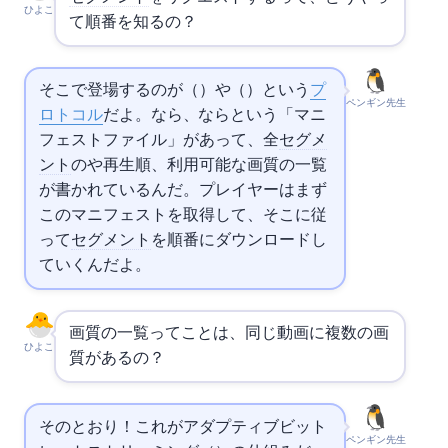
ひよこ
て順番を知るの？
そこで登場するのがHLS（
Live Streaming）やDASH（Dynamic Adaptive Streaming over
）という
プ
ペンギン先生
ロトコル
だよ。HLSなら.m3u8、DASHなら.mpdという「マニ
フェストファイル」があって、全
セグメ
ント
の
や再生順、利用可能な画質の一覧
が書かれているんだ。プレイヤーはまず
このマニフェストを取得して、そこに従
って
セグメント
を順番にダウンロードし
ていくんだよ。
画質の一覧ってことは、同じ動画に複数の画
ひよこ
質があるの？
そのとおり！これがアダプティブビット
ペンギン先生