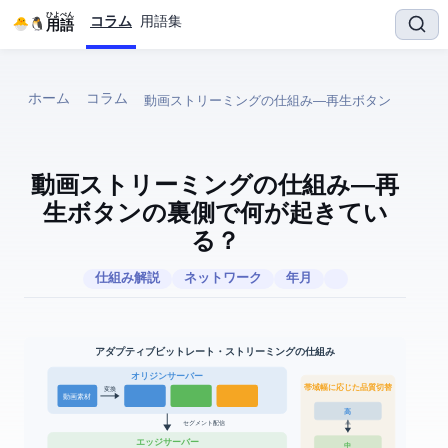
ひよぺん
コラム
用語集
IT用語
ホーム
コラム
動画ストリーミングの仕組み ― 再
生ボタンの裏側で何が起きてい
る？
仕組み解説
ネットワーク
2026年4月
アダプティブビットレート・ストリーミングの仕組み
オリジンサーバー
帯域幅に応じた品質切替
変換
動画素材
高 > 1080p
セグメント配信
CDNエッジサーバー
中 > 720p