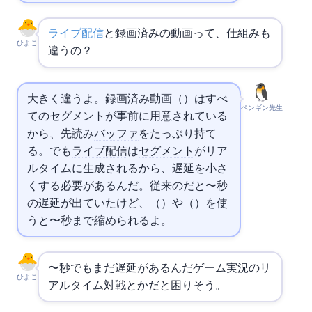
ライブ配信
と録画済みの動画って、仕組みも
ひよこ
違うの？
大きく違うよ。録画済み動画（VOD）はすべ
ペンギン先生
ての
セグメント
が事前に用意されている
から、先読み
バッファ
をたっぷり持て
る。でも
ライブ配信
は
セグメント
がリア
ルタイムに生成されるから、遅延を小さ
くする必要があるんだ。従来のHLSだと20〜30秒
の遅延が出ていたけど、LL-HLS（Low-Latency HLS）やCMAF（Common Media Application Format）を使
うと2〜5秒まで縮められるよ。
2〜5秒でもまだ遅延があるんだ…ゲーム実況のリ
ひよこ
アルタイム対戦とかだと困りそう。