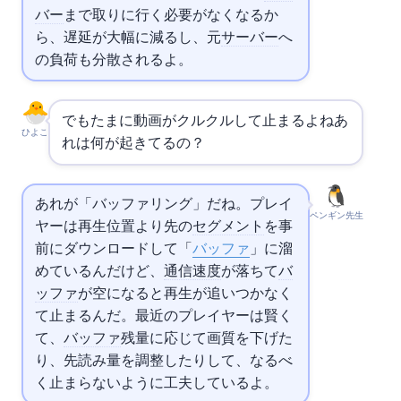
バー
まで取りに行く必要がなくなるか
ら、遅延が大幅に減るし、元
サーバー
へ
の負荷も分散されるよ。
でもたまに動画がクルクルして止まるよね…あ
ひよこ
れは何が起きてるの？
あれが「バッファリング」だね。プレイ
ペンギン先生
ヤーは再生位置より先の
セグメント
を事
前にダウンロードして「
バッファ
」に溜
めているんだけど、
通信速度
が落ちて
バ
ッファ
が空になると再生が追いつかなく
て止まるんだ。最近のプレイヤーは賢く
て、
バッファ
残量に応じて画質を下げた
り、先読み量を調整したりして、なるべ
く止まらないように工夫しているよ。