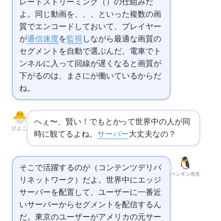
レートストリーミング（ABR）の仕組みだ
よ。同じ動画を360p、720p、1080p、
といった複数の画
質でエンコードしておいて、プレイヤー
が
通信速度
を
監視
しながら最適な画質の
セグメント
を自動で選ぶんだ。電車でト
ンネルに入って回線が遅くなると画質が
下がるのは、まさにABRが働いているからだ
ね。
へぇ〜、賢い！でもNetflixとかYouTubeって世界中の人が同
ひよこ
時に観てるよね。
サーバー
大丈夫なの？
そこで活躍するのが
（コンテンツデリバ
ペンギン先生
リネットワーク）だよ。世界中にエッジ
サーバーを配置して、ユーザーに一番近
い
サーバー
から
セグメント
を配信するん
だ。東京のユーザーがアメリカの元
サー