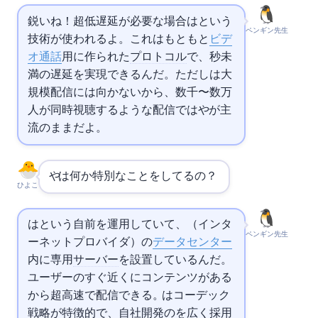
鋭いね！超低遅延が必要な場合は
という
ペンギン先生
技術が使われるよ。これはもともと
ビデ
オ通話
用に作られた
プロトコル
で、1秒未
満の遅延を実現できるんだ。ただし
は大
規模配信には向かないから、数千〜数万
人が同時視聴するような配信ではHLSやDASHが主
流のままだよ。
NetflixやYouTubeは何か特別なことをしてるの？
ひよこ
NetflixはOpen Connectという自前
を運用していて、
（インタ
ペンギン先生
ーネットプロバイダ）の
データセンター
内に専用
サーバー
を設置しているんだ。
ユーザーのすぐ近くにコンテンツがある
から超高速で配信できる。YouTubeはコーデック
戦略が特徴的で、自社開発のVP9を広く採用