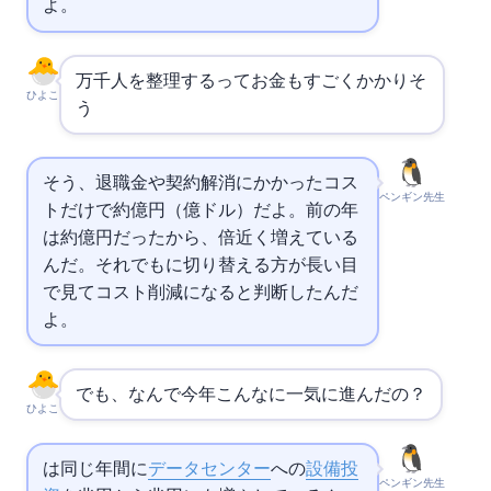
よ。
2万1千人を整理するってお金もすごくかかりそ
ひよこ
う…
そう、退職金や契約解消にかかったコス
ペンギン先生
トだけで約2,760億円（18.4億ドル）だよ。前の年
は約560億円だったから、5倍近く増えている
んだ。それでもAIに切り替える方が長い目
で見てコスト削減になると判断したんだ
よ。
でも、なんで今年こんなに一気に進んだの？
ひよこ
は同じ1年間に
AIデータセンター
への
設備投
ペンギン先生