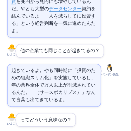
資
を2.1兆円から5.6兆円に162%も増やしているん
だ。
やMetaとも大型の
データセンター
契約を
結んでいるよ。「人を減らしてAIに投資す
る」という経営判断を一気に進めたんだ
よ。
他のIT企業でも同じことが起きてるの？
ひよこ
起きているよ。
やMetaも同時期に「AI投資のた
ペンギン先生
めの組織スリム化」を実施しているし、2026
年のIT業界全体で19万人以上が削減されてい
るんだ。「SaaSpocarypse（サースポカリプス）」なん
て言葉も出てきているよ。
SaaSpocarypseってどういう意味なの？
ひよこ