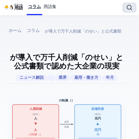
ひよぺん
コラム
用語集
IT用語
ホーム
コラム
OracleがAI導入で2万1千人削減 — 「AIのせい」と
公式書類で認めた大企業の現実
ITニュース解説
IT業界
雇用・働き方
2026年06月
OracleのAI転換（FY2026）
人員削減
AI設備投資
FY2025（前年）
FY2025（前年）
162,000人
2.1兆円
経営
▼
▲
転換
141,000人
5.6兆円
21,000人削減（13%）
+162% 増