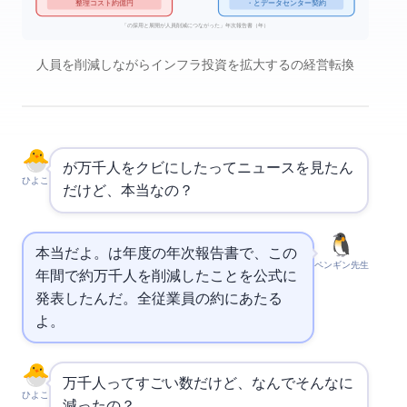
整理コスト 約2,760億円
OpenAI・Metaとデータセンター契約
「AIの採用と展開が人員削減につながった」— Oracle年次報告書（2026年）
人員を削減しながらAIインフラ投資を拡大するOracleの経営転換
が2万1千人をクビにしたってニュースを見たん
ひよこ
だけど、本当なの？
本当だよ。
は2026年度の年次報告書で、この1
ペンギン先生
年間で約2万1千人を削減したことを公式に
発表したんだ。全従業員の約13%にあたる
よ。
2万1千人ってすごい数だけど、なんでそんなに
ひよこ
減ったの？