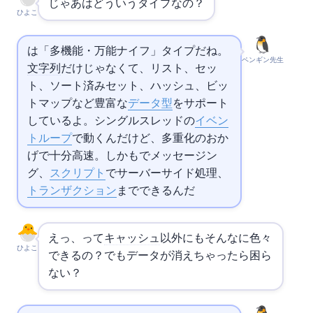
じゃあ
はどういうタイプなの？
ひよこ
は「多機能・万能ナイフ」タイプだね。
ペンギン先生
文字列
だけじゃなくて、リスト、セッ
ト、ソート済みセット、ハッシュ、ビッ
トマップなど豊富な
データ型
をサポート
しているよ。シングルスレッドの
イベン
トループ
で動くんだけど、I/O多重化のおか
げで十分高速。しかも
でメッセージン
グ、
スクリプト
でサーバーサイド処理、
トランザクション
までできるんだ
えっ、
って
キャッシュ
以外にもそんなに色々
ひよこ
できるの？でもデータが消えちゃったら困ら
ない？