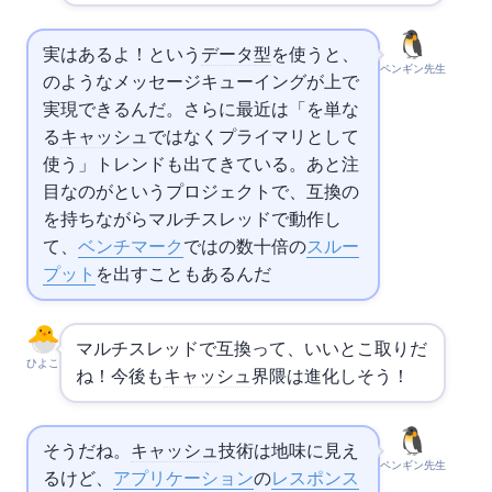
実はあるよ！
Streams という
データ型
を使うと、
ペンギン先生
のようなメッセージキューイングが
上で
実現できるんだ。さらに最近は「
を単な
る
キャッシュ
ではなくプライマリDBとして
使う」トレンドも出てきている。あと注
目なのが Dragonfly というプロジェクトで、
互換の
を持ちながらマルチスレッドで動作し
て、
ベンチマーク
では
の数十倍の
スルー
プット
を出すこともあるんだ
マルチスレッドで
互換って、いいとこ取りだ
ひよこ
ね！今後も
キャッシュ
界隈は進化しそう！
そうだね。
キャッシュ
技術は地味に見え
ペンギン先生
るけど、
アプリケーション
の
レスポンス