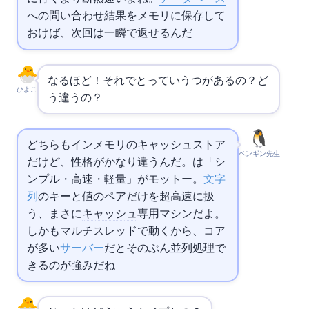
への問い合わせ結果をメモリに保存して
おけば、次回は一瞬で返せるんだ
なるほど！それで
と
っていう2つがあるの？ど
ひよこ
う違うの？
どちらもインメモリのキャッシュストア
ペンギン先生
だけど、性格がかなり違うんだ。
は「シ
ンプル・高速・軽量」がモットー。
文字
列
のキーと値のペアだけを超高速に扱
う、まさに
キャッシュ
専用マシンだよ。
しかもマルチスレッドで動くから、
コア
が多い
サーバー
だとそのぶん並列処理で
きるのが強みだね