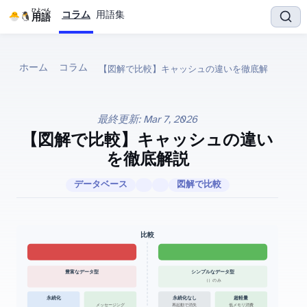
ひよぺん
コラム
用語集
IT用語
ホーム
コラム
最終更新:
Mar 7, 2026
【図解で比較】Redis vs Memcached — キャッシュDBの違い
を徹底解説
データベース
図解で比較
Redis vs Memcached 比較
豊富なデータ型
シンプルなデータ型
String（Key-Value）のみ
永続化
永続化なし
超軽量
メッセージング
再起動で消失
低メモリ消費