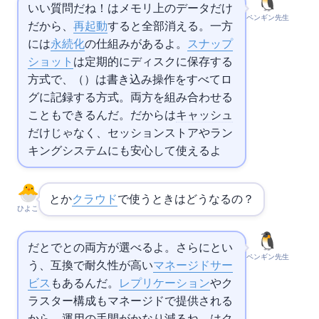
いい質問だね！
はメモリ上のデータだけ
ペンギン先生
だから、
再起動
すると全部消える。一方
には
永続化
の仕組みがあるよ。RDB
スナップ
ショット
は定期的にディスクに保存する
方式で、AOF（Append Only File）は書き込み操作をすべてロ
グに記録する方式。両方を組み合わせる
こともできるんだ。だから
は
キャッシュ
だけじゃなく、セッションストアやラン
キングシステムにも安心して使えるよ
とか
クラウド
で使うときはどうなるの？
ひよこ
だと
ElastiCache で
と
の両方が選べるよ。さらに
とい
ペンギン先生
う、
互換で耐久性が高い
マネージドサー
ビス
もあるんだ。
レプリケーション
やク
ラスター構成もマネージドで提供される