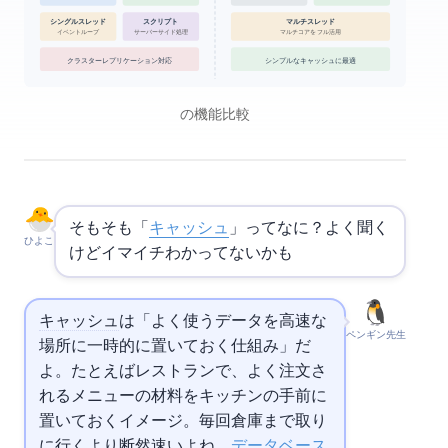
Lua スクリプト
シングルスレッド
マルチスレッド
イベントループ
サーバーサイド処理
マルチコアをフル活用
クラスター / レプリケーション対応
シンプルなキャッシュに最適
Redis vs Memcached の機能比較
そもそも「
キャッシュ
」ってなに？よく聞く
ひよこ
けどイマイチわかってないかも…
キャッシュ
は「よく使うデータを高速な
ペンギン先生
場所に一時的に置いておく仕組み」だ
よ。たとえばレストランで、よく注文さ
れるメニューの材料をキッチンの手前に
置いておくイメージ。毎回倉庫まで取り
に行くより断然速いよね。
データベース