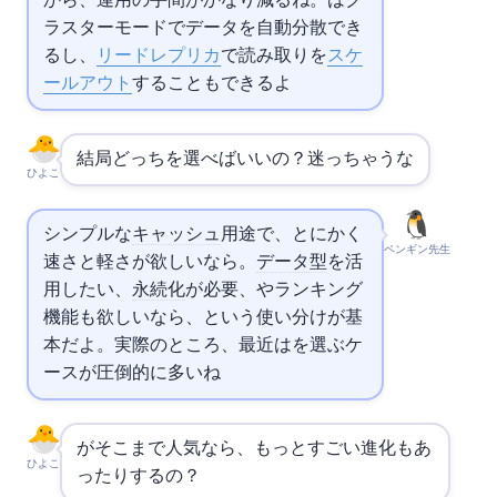
から、運用の手間がかなり減るね。
はク
ラスターモードでデータを自動分散でき
るし、
リードレプリカ
で読み取りを
スケ
ールアウト
することもできるよ
結局どっちを選べばいいの？迷っちゃうな…
ひよこ
シンプルな
キャッシュ
用途で、とにかく
ペンギン先生
速さと軽さが欲しいなら
。
データ型
を活
用したい、
永続化
が必要、
やランキング
機能も欲しいなら
、という使い分けが基
本だよ。実際のところ、最近は
を選ぶケ
ースが圧倒的に多いね
がそこまで人気なら、もっとすごい進化もあ
ひよこ
ったりするの？