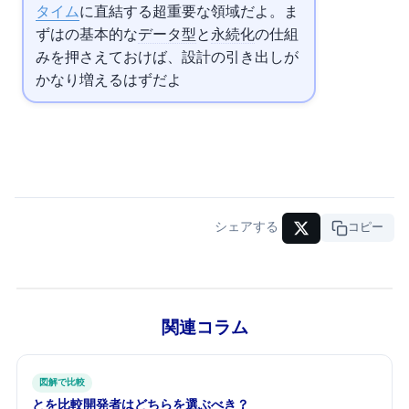
タイム
に直結する超重要な領域だよ。ま
ずは
の基本的な
データ型
と
永続化
の仕組
みを押さえておけば、設計の引き出しが
かなり増えるはずだよ
シェアする
URLコピー
関連コラム
図解で比較
PrismaとDrizzle ORMを比較 — TypeScript開発者はどちらを選ぶべき？