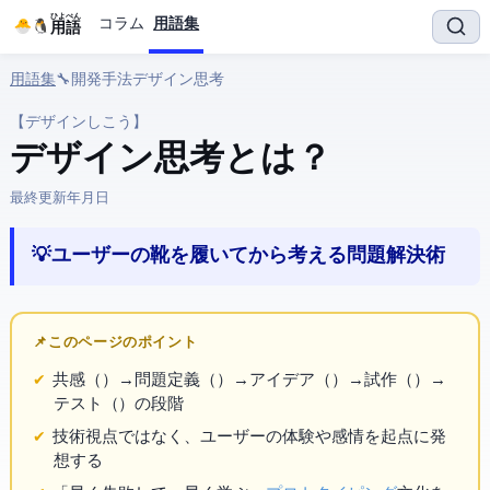
ひよぺん
コラム
用語集
IT用語
用語集
› 🔧 開発手法 › デザイン思考
【デザインしこう】
デザイン思考 とは？
最終更新:
2026年4月2日
💡 ユーザーの靴を履いてから考える問題解決術
📌 このページのポイント
共感（Empathize）→ 問題定義（Define）→ アイデア（Ideate）→ 試作（Prototype）→
テスト（Test）の5段階
技術視点ではなく、ユーザーの体験や感情を起点に発
想する