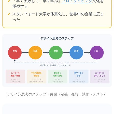
「早く失敗して、早く学ぶ」
プロトタイピング
文化を
重視する
スタンフォード大学d.schoolが体系化し、世界中の企業に広ま
った
デザイン思考の5ステップ
定義
試作
共感
発想
テスト
繰り返しながら改善（行ったり来たりOK）
本当の課題を
解決策を
素早く形に
ユーザーを
ユーザーに
観察・傾聴
大量に発想
試してもらう
明確化
する
ブレスト
インタビュー
ペルソナ作成
紙モック
ユーザビリティ
フィールド調査
マインドマップ
簡易プロトタイプ
課題ステートメント
テスト
デザイン思考の5ステップ（共感→定義→発想→試作→テスト）