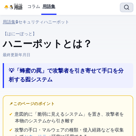
ひよぺん
コラム
用語集
IT用語
用語集
› 🔒 セキュリティ › ハニーポット
【はにーぽっと】
ハニーポット とは？
最終更新:
2026年3月25日
💡 「蜂蜜の罠」で攻撃者を引き寄せて手口を分
析する囮システム
📌 このページのポイント
意図的に「脆弱に見えるシステム」を置き、攻撃者を
本物のシステムから引き離す
攻撃の手口・マルウェアの種類・侵入経路などを収集