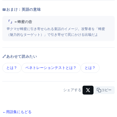
📖 おまけ：英語の意味
「Honeypot」
＝ 蜂蜜の壺
💬 クマが蜂蜜に引き寄せられる童話のイメージ。攻撃者を「蜂蜜
（魅力的なターゲット）」で引き寄せて罠にかける比喩だよ
🔗 あわせて読みたい
IDS/IPS とは？
ペネトレーションテスト とは？
SIEM とは？
シェアする
URLコピー
← 用語集にもどる