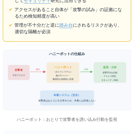
して
セキュリティ
研究に活用できる
アクセスがあること自体が「攻撃の試み」の証拠にな
るため検知精度が高い
管理が不十分だと逆に
踏み台
にされるリスクがあり、
適切な隔離が必須
ハニーポットの仕組み
ハニーポット
監視・分析
侵入
記録
攻撃者
（おとりシステム）
攻撃手法を記録
不正アクセス
偽のサーバー・DB
IPアドレス特定
脆弱性を意図的に設置
セキュリティ強化
本番システム（安全）
攻撃者はおとりに引き寄せられ、本番には到達しない
ハニーポット：おとりで攻撃者を誘い込み行動を監視