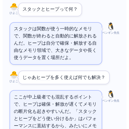
スタック
と
ヒープ
って何？
ひよこ
スタック
は関数が使う一時的なメモリ
ペンギン先生
で、関数が終わると自動的に解放される
んだ。
ヒープ
は自分で確保・解放する自
由なメモリ領域で、大きなデータや長く
使うデータを置く場所だよ。
じゃあ
ヒープ
を多く使えば何でも解決？
ひよこ
ここが中上級者でも混乱するポイント
ペンギン先生
で、
ヒープ
は確保・解放が遅くてメモリ
の断片化も起きやすいんだ。「
スタック
と
ヒープ
をどう使い分けるか」はパフォ
ーマンスに直結するから、
みたいにメモ