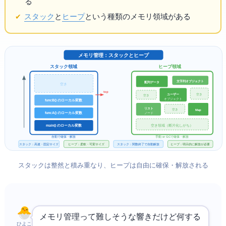
る
スタック
と
ヒープ
という2種類のメモリ領域がある
メモリ管理：スタックとヒープ
スタック領域
ヒープ領域
O）
文字列オブジェクト
配列データ
空き
top
ユーザー
空き
空き
オブジェクト
funcB() のローカル変数
リスト
空き
Map
funcA() のローカル変数
ノード
main() のローカル変数
空き領域（断片化しがち）
自動で確保・解放
手動 or GCで確保・解放
スタック：高速・固定サイズ
ヒープ：柔軟・可変サイズ
スタック：関数終了で自動解放
ヒープ：明示的に解放が必要
スタックは整然と積み重なり、ヒープは自由に確保・解放される
メモリ管理って難しそうな響きだけど何する
ひよこ