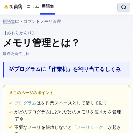
ひよぺん
コラム
用語集
IT用語
用語集
› ⌨️ OS・コマンド › メモリ管理
【めもりかんり】
メモリ管理 とは？
最終更新:
2026年3月25日
💡 プログラムに「作業机」を割り当てるしくみ
📌 このページのポイント
プログラム
は
を作業スペースとして借りて動く
OSがどの
プログラム
にどれだけのメモリを渡すかを管理
する
不要なメモリを解放しないと「
メモリリーク
」が起き