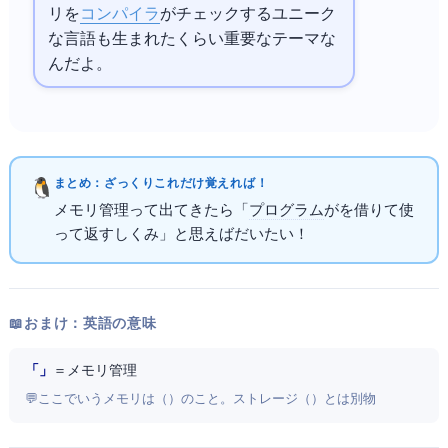
リを
コンパイラ
がチェックするユニーク
な言語も生まれたくらい重要なテーマな
んだよ。
まとめ：ざっくりこれだけ覚えればOK！
メモリ管理って出てきたら「
プログラム
が
を借りて使
って返すしくみ」と思えばだいたいOK！
📖 おまけ：英語の意味
「Memory Management」
＝ メモリ管理
💬 ここでいうメモリはRAM（Random Access Memory）のこと。ストレージ（HDD/SSD）とは別物