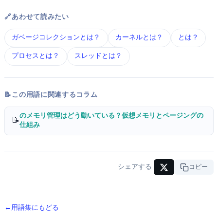
🔗 あわせて読みたい
ガベージコレクション とは？
カーネル とは？
OS とは？
プロセス とは？
スレッド とは？
📝 この用語に関連するコラム
OSのメモリ管理はどう動いている？仮想メモリとページングの
📝
仕組み
シェアする
URLコピー
← 用語集にもどる