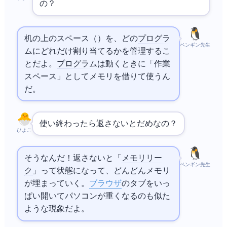
の？
机の上のスペース（
）を、どの
プログラ
ペンギン先生
ム
にどれだけ割り当てるかを管理するこ
とだよ。
プログラム
は動くときに「作業
スペース」としてメモリを借りて使うん
だ。
使い終わったら返さないとだめなの？
ひよこ
そうなんだ！返さないと「
メモリリー
ペンギン先生
ク
」って状態になって、どんどんメモリ
が埋まっていく。
ブラウザ
のタブをいっ
ぱい開いてパソコンが重くなるのも似た
ような現象だよ。