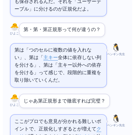
も保存されるんだ。それを「ユーザーテ
ーブル」に分けるのが正規化だよ。
第1・第2・第3正規形って何が違うの？
ひよこ
第1は「1つのセルに複数の値を入れな
ペンギン先生
い」、第2は「
主キー
全体に依存しない列
を分ける」、第3は「
主キー
以外への依存
を分ける」って感じで、段階的に重複を
取り除いていくんだ。
じゃあ第3正規形まで徹底すれば完璧？
ひよこ
ここがプロでも意見が分かれる難しいポ
ペンギン先生
イントで、正規化しすぎると
が増えて
ク