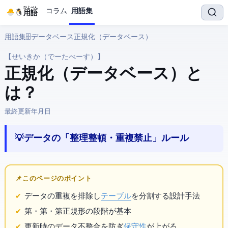
ひよぺん
コラム
用語集
IT用語
用語集
› 🗄️ データベース › 正規化（データベース）
【せいきか（でーたべーす）】
正規化（データベース） と
は？
最終更新:
2026年3月27日
💡 データの「整理整頓・重複禁止」ルール
📌 このページのポイント
データの重複を排除し
テーブル
を分割する設計手法
第1・第2・第3正規形の3段階が基本
更新時のデータ不整合を防ぎ
保守性
が上がる