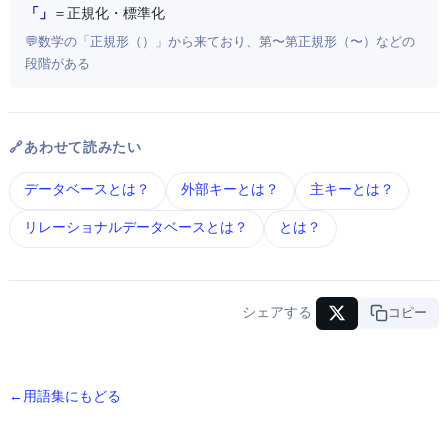
「Normalization」
＝ 正規化・標準化
💬 数学の「正規形（Normal Form）」から来ており、第1〜第5正規形（1NF〜5NF）などの
段階がある
🔗 あわせて読みたい
データベース とは？
外部キー とは？
主キー とは？
リレーショナルデータベース とは？
SQL とは？
シェアする
URLコピー
← 用語集にもどる