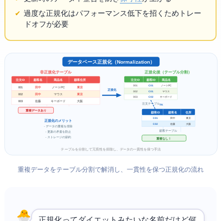
過度な正規化はパフォーマンス低下を招くためトレー
ドオフが必要
データベース正規化（Normalization）
非正規化テーブル
正規化後（テーブル分割）
注文ID
顧客ID
商品名
注文ID
顧客名
商品名
顧客住所
001
C01
ノートPC
田中
東京
001
ノートPC
正規化
002
C01
マウス
田中
東京
002
マウス
003
C02
キーボード
003
佐藤
キーボード
大阪
注文テーブル
FK
重複データあり
顧客ID
顧客名
住所
C01
田中
東京
正規化のメリット
C02
佐藤
大阪
- データの重複を排除
顧客テーブル
- 更新の矛盾を防止
- ストレージの節約
重複なし！
テーブルを分割して冗長性を排除し、データの一貫性を保つ手法
重複データをテーブル分割で解消し、一貫性を保つ正規化の流れ
正規化ってダイエットみたいな名前だけど何