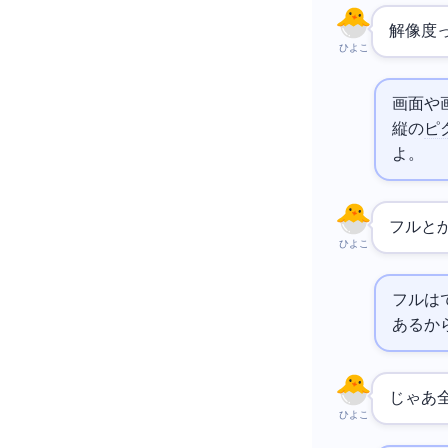
解像度
ひよこ
画面や画
縦の
ピ
よ。
フルHDと
ひよこ
フルHDは1920x1
あるか
じゃあ
ひよこ