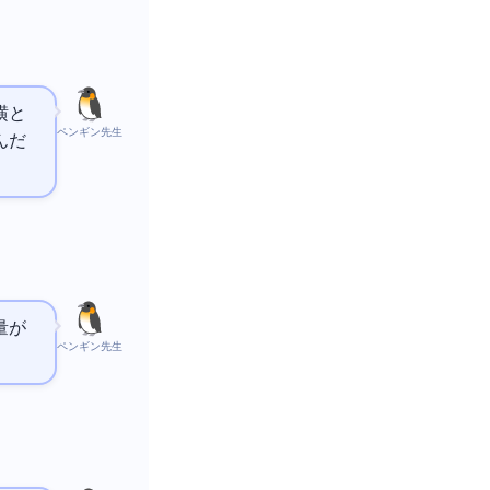
横と
ペンギン先生
んだ
量が
ペンギン先生