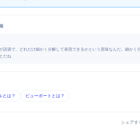
味
e（分解する）」が語源で、どれだけ細かく分解して表現できるかという意味なんだ。細か
とだね
ル とは？
ビューポート とは？
シェアす