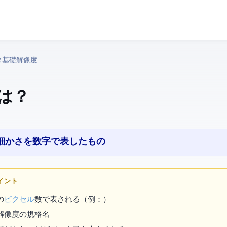
タ基礎 › 解像度
とは？
め細かさを数字で表したもの
ポイント
の
ピクセル
数で表される（例：1920x1080）
解像度の規格名