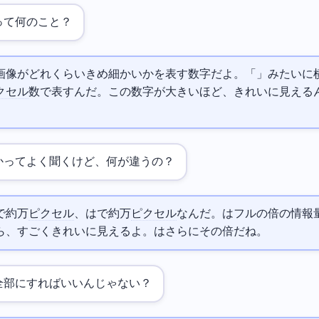
って何のこと？
像がどれくらいきめ細かいかを表す数字だよ。「1920x1080」みたいに
クセル
数で表すんだ。この数字が大きいほど、きれいに見える
か
ってよく聞くけど、何が違うの？
080で約200万
ピクセル
、
は3840x2160で約800万
ピクセル
なんだ。
はフルHDの4倍の情報
ら、すごくきれいに見えるよ。
はさらにその4倍だね。
全部
にすればいいんじゃない？