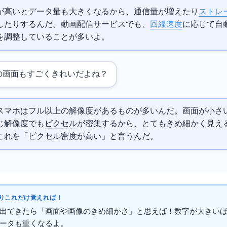
が高いとデータ量も大きくなるから、通信量が増えたり
ストレ
したりするんだ。動画配信サービスでも、
回線速度
に応じて自
を調整していることが多いよ。
の画面もすごくきれいだよね？
スマホはフルHD以上の解像度があるものが多いんだ。画面が小さ
じ解像度でも
ピクセル
が密集するから、とてもきめ細かく見え
これを「
ピクセル
密度が高い」と言うんだ。
これだけ覚えればOK！
出てきたら「画面や画像のきめ細かさ」と思えばOK！数字が大きい
ータも重くなるよ。