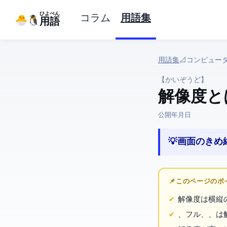
ひよぺん
コラム
用語集
IT用語
用語集
› 📐 コンピュー
【かいぞうど】
解像度 
公開:
2026年3月23日
💡 画面のき
📌 このページの
解像度は横x縦
HD、フルHD、
、
は