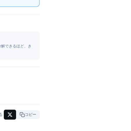
く分解できるほど、き
る
URLコピー