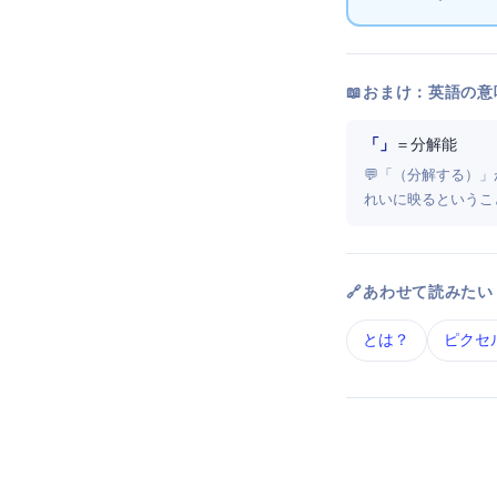
📖 おまけ：英語の意
「Resolution」
＝ 分解能
💬 「Resolv
れいに映るというこ
🔗 あわせて読みたい
GPU とは？
ピクセ