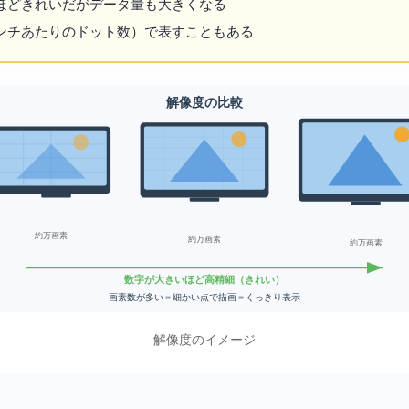
ほどきれいだがデータ量も大きくなる
（1インチあたりのドット数）で表すこともある
解像度の比較
約92万画素
約207万画素
約829万画素
数字が大きいほど高精細（きれい）
画素数が多い＝細かい点で描画＝くっきり表示
解像度のイメージ