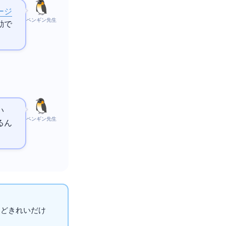
ージ
ペンギン先生
動で
い
ペンギン先生
るん
ほどきれいだけ