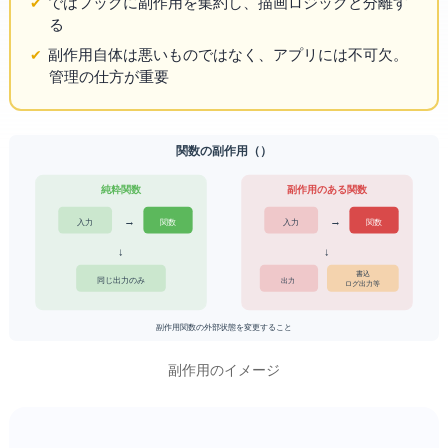
では useEffect フックに副作用を集約し、描画ロジックと分離す
る
副作用自体は悪いものではなく、アプリには不可欠。
管理の仕方が重要
関数の副作用（Side Effect）
純粋関数
副作用のある関数
→
→
入力 A
関数
入力 A
関数
↓
↓
DB書込/
同じ出力のみ
出力
ログ出力等
副作用 = 関数の外部状態を変更すること
副作用のイメージ