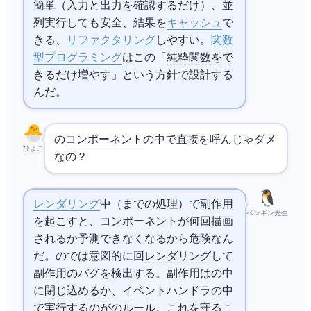
簡単（入力と出力を確認するだけ）、並
列実行しても安全、結果を
キャッシュ
で
きる、
リファクタリング
しやすい。
関数
型プログラミング
はこの「
純粋関数
をで
きるだけ増やす」という方針で設計する
んだ。
の
コンポーネント
の中で直接
を呼んじゃダメ
ひよこ
なの？
レンダリング
中（returnまでの処理）で副作用
ペンギン先生
を起こすと、
コンポーネント
が何回描画
されるか予測できなくなるから危険なん
だ。
18のStrict Modeでは意図的に2回
レンダリング
して
副作用のバグを検出する。副作用はuseEffectの中
に閉じ込めるか、イベントハンドラの中
で実行するのが
のルール。これを守るこ