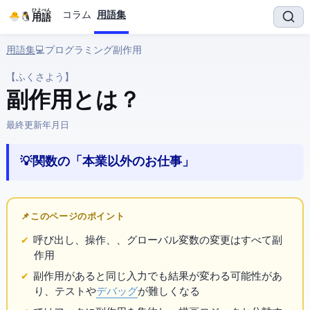
ひよぺん
コラム
用語集
IT用語
用語集
› 💻 プログラミング › 副作用
【ふくさよう】
副作用 とは？
最終更新:
2026年4月18日
💡 関数の「本業以外のお仕事」
📌 このページのポイント
呼び出し、
操作、console.log、グローバル変数の変更はすべて副
作用
副作用があると同じ入力でも結果が変わる可能性があ
り、テストや
デバッグ
が難しくなる