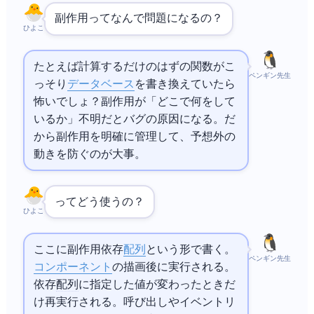
副作用ってなんで問題になるの？
ひよこ
たとえば計算するだけのはずの関数がこ
ペンギン先生
っそり
データベース
を書き換えていたら
怖いでしょ？副作用が「どこで何をして
いるか」不明だとバグの原因になる。だ
から副作用を明確に管理して、予想外の
動きを防ぐのが大事。
useEffectってどう使うの？
ひよこ
useEffect(() => { ここに副作用 }, [依存
配列
]) という形で書く。
ペンギン先生
コンポーネント
の描画後に実行される。
依存
配列
に指定した値が変わったときだ
け再実行される。
呼び出しやイベントリ