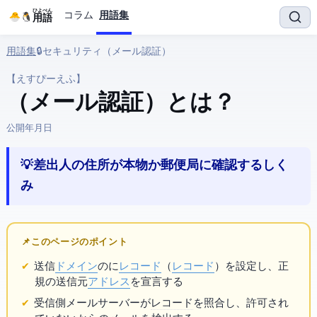
ひよぺん
コラム
用語集
IT用語
用語集
› 🔒 セキュリティ › SPF（メール認証）
【えすぴーえふ】
SPF（メール認証） とは？
公開:
2026年3月25日
💡 差出人の住所が本物か郵便局に確認するしく
み
📌 このページのポイント
送信
ドメイン
の
にSPF
レコード
（
TXTレコード
）を設定し、正
規の送信元
IPアドレス
を宣言する
受信側メールサーバーがSPF
レコード
を照合し、許可され