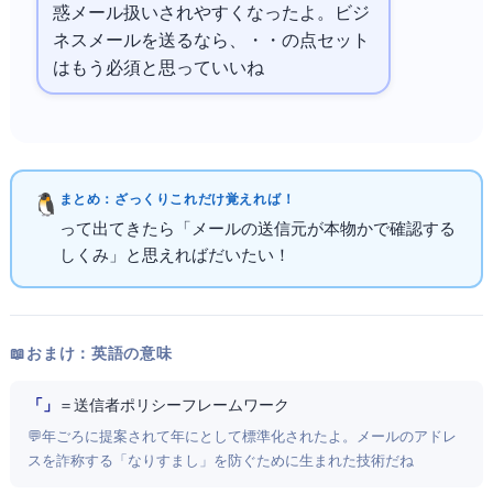
惑メール扱いされやすくなったよ。ビジ
ネスメールを送るなら、SPF・
・
の3点セット
はもう必須と思っていいね
まとめ：ざっくりこれだけ覚えればOK！
SPFって出てきたら「メールの送信元IPが本物か
で確認する
しくみ」と思えればだいたいOK！
📖 おまけ：英語の意味
「Sender Policy Framework」
＝ 送信者ポリシーフレームワーク
💬 2003年ごろに提案されて2014年にRFC 7208として標準化されたよ。メールのFromアドレ
スを詐称する「なりすまし」を防ぐために生まれた技術だね