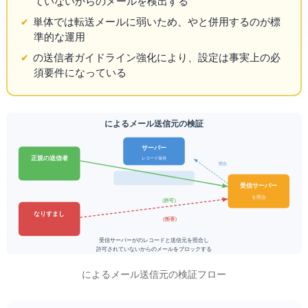
ていないIPからのメールを検出する
SPF単体では転送メールに弱いため、
や
と併用するのが標
準的な運用
Gmailの送信者ガイドライン強化により、SPF設定は事実上の必
須要件になっている
SPFによるメール送信元の検証
DNSサーバー
正規の送信者
SPFレコード保持
DNS照合
受信サーバー
SPFを照合
PASS（許可）
なりすまし
FAIL（拒否）
受信サーバーがDNSのSPFレコードと送信元IPを照合し
許可されていないIPからのメールをブロックする
SPFによるメール送信元の検証フロー