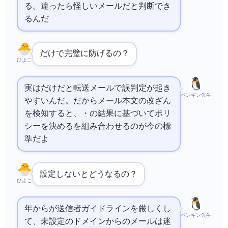
る。違ったら怪しいメールだと判断でき
るんだ
SPFだけで完璧に防げるの？
ひよこ
実はSPFだけだと転送メールで誤判定が起き
ペンギン先生
やすいんだ。だからメール本文の改ざん
を検知する
と、SPF・
の結果に基づいてポリ
シーを決める
を組み合わせるのが今の標
準だよ
設定しないとどうなるの？
ひよこ
2024年からGmailが送信者ガイドラインを厳しくし
ペンギン先生
て、SPF未設定の
ドメイン
からのメールは迷