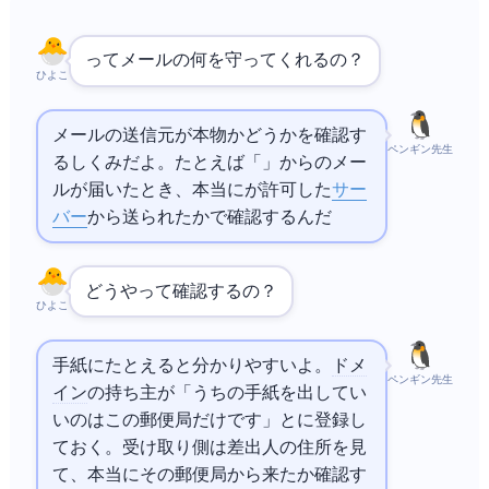
SPFってメールの何を守ってくれるの？
ひよこ
メールの送信元が本物かどうかを確認す
ペンギン先生
るしくみだよ。たとえば「
」からのメー
ルが届いたとき、本当に
が許可した
サー
バー
から送られたか
で確認するんだ
どうやって確認するの？
ひよこ
手紙にたとえると分かりやすいよ。
ドメ
ペンギン先生
イン
の持ち主が「うちの手紙を出してい
いのはこの郵便局だけです」と
に登録し
ておく。受け取り側は差出人の住所を見
て、本当にその郵便局から来たか確認す