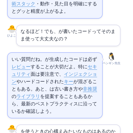
術スタック
・動作・見た目を明確にする
とグッと精度が上がるよ。
なるほど！でも、AIが書いたコードってそのま
ひよこ
ま使って大丈夫なの？
いい質問だね。AIが生成したコードは必ず
ペンギン先生
レビュー
することが大切だよ。特に
セキ
ュリティ
面は要注意で、
SQLインジェクショ
ン
やハードコードされた
APIキー
が混ざるこ
ともある。あと、AIは古い書き方や
非推奨
の
ライブラリ
を提案することもあるか
ら、最新のベストプラクティスに沿って
いるか確認しよう。
AIを使うときの心構えみたいなものはあるのか