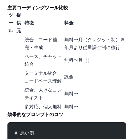
主要AIコーディングツール比較
ツ
提
ー
供
特徴
料金
ル
元
IDE統合、コード補
無料〜$10/月（AIクレジット制）※2026
完・生成
年6月より従量課金制に移行
VS Codeベース、AIチャット
無料〜$200/月（Hobby/Pro/$60 Pro+/$200 Ultra）
統合
ターミナル/IDE統合、
Pro/API課金
コードベース理解
GCP統合、大きなコン
無料〜
テキスト
多IDE対応、個人無料
無料〜
効果的なプロンプトのコツ
# 悪い例