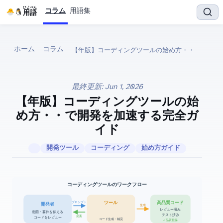
ひよぺん
コラム
用語集
IT用語
ホーム
コラム
最終更新:
Jun 1, 2026
【2026年版】AIコーディングツールの始
め方 — Copilot・Cursor・Claude Codeで開発を加速する完全ガ
イド
開発ツール
コーディング
始め方ガイド
AIコーディングツールのワークフロー
高品質コード
プロンプト
AIツール
開発者
生成
レビュー済み
意図・要件を伝える
テスト済み
提案
コードをレビュー
コード生成・補完
✓ 品質担保