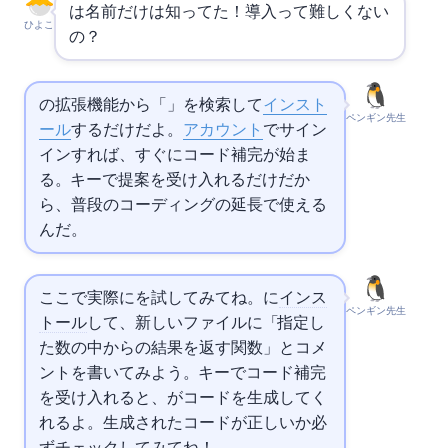
Copilotは名前だけは知ってた！導入って難しくない
ひよこ
の？
の拡張機能から「
」を検索して
インスト
ペンギン先生
ール
するだけだよ。
アカウント
でサイン
インすれば、すぐにコード補完が始ま
る。Tabキーで提案を受け入れるだけだか
ら、普段のコーディングの延長で使える
んだ。
ここで実際に
を試してみてね。
に
インス
ペンギン先生
トール
して、新しいファイルに「// 指定し
た数の中からFizzBuzzの結果を返す関数」とコメ
ントを書いてみよう。Tabキーでコード補完
を受け入れると、AIがコードを生成してく
れるよ。生成されたコードが正しいか必