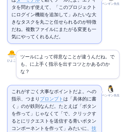
は
ターミナル
で動くCLIツールだよ。エディ
ペンギン先生
タを問わず使えて、「このプロジェクト
にログイン機能を追加して」みたいな大
きなタスクを丸ごと任せられるのが特徴
だね。複数ファイルにまたがる変更も一
気にやってくれるんだ。
ツールによって得意なことが違うんだね。で
ひよこ
も、AIに上手く指示を出すコツとかあるのか
な？
これがすごく大事なポイントだよ。AIへの
ペンギン先生
指示、つまり
プロンプト
は「具体的に書
く」のが鉄則なんだ。たとえば「ボタン
を作って」じゃなくて「
で、クリックす
ると
にPOSTリクエストを送信する青いボタン
コンポーネントを作って」みたいに、
技