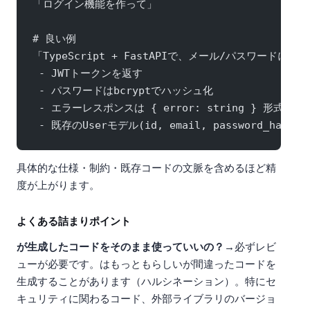
「ログイン機能を作って」
# 良い例
「TypeScript + FastAPIで、メール/パスワード
 - JWTトークンを返す
 - パスワードはbcryptでハッシュ化
 - エラーレスポンスは { error: string } 形式
 - 既存のUserモデル(id, email, password_hash
具体的な仕様・制約・既存コードの文脈を含めるほど精
度が上がります。
よくある詰まりポイント
Q: AIが生成したコードをそのまま使っていいの？
→ 必ずレビ
ューが必要です。AIはもっともらしいが間違ったコードを
生成することがあります（ハルシネーション）。特にセ
キュリティに関わるコード、外部ライブラリのバージョ