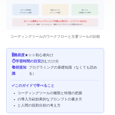
エディタ拡張型
AI統合エディタ
CLI型ツール
リアルタイム補完
大規模タスク対応
チャットで指示
ポイント: AIは優秀なジュニアエンジニア — 判断は人間が行い、AIにドラフトを任せる
セキュリティ確認 ・ コードレビュー ・ 最新ベストプラクティスの適用を忘れずに
AIコーディングツールのワークフローと主要ツールの比較
🎚 難易度
★☆☆ 初心者向け
⏱ 学習時間の目安
読むだけ10分
📚 前提知
プログラミングの基礎知識（なくても読め
識
る）
✅ このガイドで学べること
AIコーディングツールの種類と特徴の把握
GitHub Copilotの導入方法
効果的なプロンプトの書き方
AIと人間の役割分担の考え方