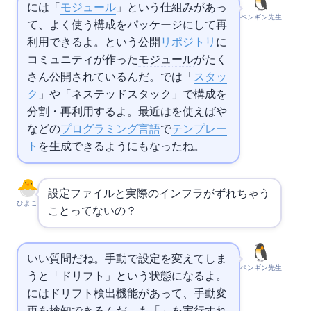
には「
モジュール
」という仕組みがあっ
ペンギン先生
て、よく使う構成をパッケージにして再
利用できるよ。
Registryという公開
リポジトリ
に
コミュニティが作った
モジュール
がたく
さん公開されているんだ。
では「
スタッ
ク
」や「ネステッドスタック」で構成を
分割・再利用するよ。最近は
CDKを使えば
や
などの
プログラミング言語
で
テンプレー
ト
を生成できるようにもなったね。
設定ファイルと実際のインフラがずれちゃう
ひよこ
ことってないの？
いい質問だね。手動で設定を変えてしま
ペンギン先生
うと「ドリフト」という状態になるよ。
にはドリフト検出機能があって、手動変