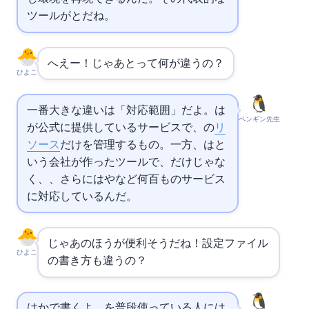
ツールが
と
だね。
へえー！じゃあ
と
って何が違うの？
ひよこ
一番大きな違いは「対応範囲」だよ。
は
ペンギン先生
が公式に提供しているサービスで、
の
リ
ソース
だけを管理するもの。一方、
はHashiCorpと
いう会社が作ったツールで、
だけじゃな
く
、
、さらには
や
など何百ものサービス
に対応しているんだ。
じゃあ
のほうが便利そうだね！設定ファイル
ひよこ
の書き方も違うの？
は
か
で書くよ。
を普段使っている人には