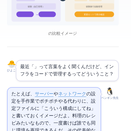
状態: tfstate（自己管理）
状態: AWS側で自動管理
→
変更セットで差分確認
Terraform vs CloudFormation の比較イメージ
最近「
」って言葉をよく聞くんだけど、イン
ひよこ
フラをコードで管理するってどういうこと？
たとえば、
サーバー
や
ネットワーク
の設
ペンギン先生
定を手作業でポチポチやる代わりに、設
定ファイルに「こういう構成にしてね」
と書いておくイメージだよ。料理のレシ
ピみたいなもので、一度書けば誰でも同
じ環境を再現できるんだ。その代表的な