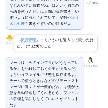
ペンギン先生
なじみやすい形式だね。
は
という独自の
言語を使うんだ。
は人間が読み書きしや
すいように設計されていて、変数や
繰り
返し処理
も書きやすいのが特徴だよ。
「
状態管理
」っていうのも違うって聞いたけ
ひよこ
ど、それは何のこと？
ツールは「今のインフラがどうなってい
ペンギン先生
るか」を記録しておく必要があるんだ。
はtfstateというファイルに状態を保存するよ。
チームで使うときはS3などのリモートスト
レージに置くのが一般的だね。
は
側が状
態を自動管理してくれるから、ファイル
の管理を気にしなくていいのがメリット
だよ。