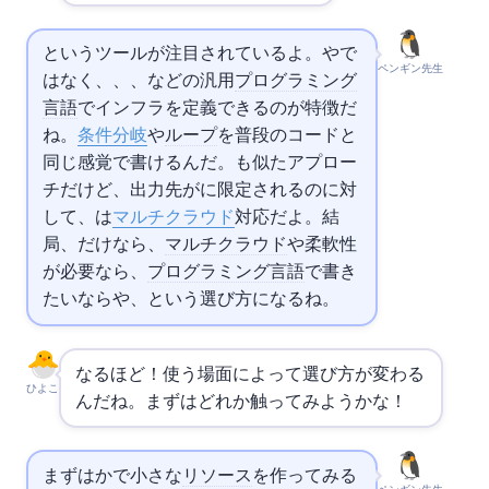
というツールが注目されているよ。
や
で
ペンギン先生
はなく、
、
、Goなどの汎用
プログラミング
言語
でインフラを定義できるのが特徴だ
ね。
条件分岐
や
ループ
を普段のコードと
同じ感覚で書けるんだ。
CDKも似たアプロー
チだけど、出力先が
に限定されるのに対
して、
は
マルチクラウド
対応だよ。結
局、
だけなら
、
マルチクラウド
や柔軟性
が必要なら
、
プログラミング言語
で書き
たいなら
やCDK、という選び方になるね。
なるほど！使う場面によって選び方が変わる
ひよこ
んだね。まずはどれか触ってみようかな！
まずは
か
で小さな
リソース
を作ってみる