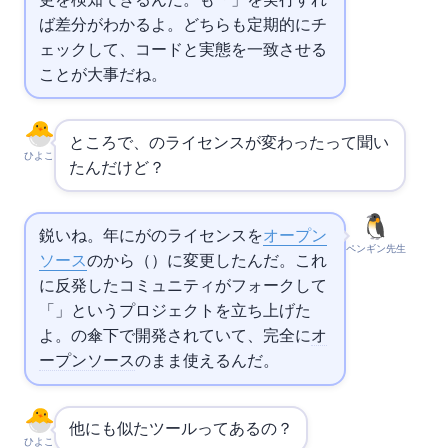
更を検知できるんだ。
も「terraform plan」を実行すれ
ば差分がわかるよ。どちらも定期的にチ
ェックして、コードと実態を一致させる
ことが大事だね。
ところで、
のライセンスが変わったって聞い
ひよこ
たんだけど…？
鋭いね。2023年にHashiCorpが
のライセンスを
オープン
ペンギン先生
ソース
のMPLからBSL（Business Source License）に変更したんだ。これ
に反発したコミュニティがフォークして
「
」というプロジェクトを立ち上げた
よ。
Foundationの傘下で開発されていて、完全に
オ
ープンソース
のまま使えるんだ。
他にも似たツールってあるの？
ひよこ