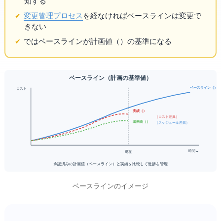
知する
変更管理
プロセス
を経なければベースラインは変更で
きない
ではベースラインが計画値（PV）の基準になる
ベースライン（計画の基準値）
ベースライン（PV）
コスト
実績（AC）
CV = EV - AC（コスト差異）
出来高（EV）
SV = EV - PV（スケジュール差異）
時間 →
現在
承認済みの計画値（ベースライン）と実績を比較して進捗を管理
ベースラインのイメージ