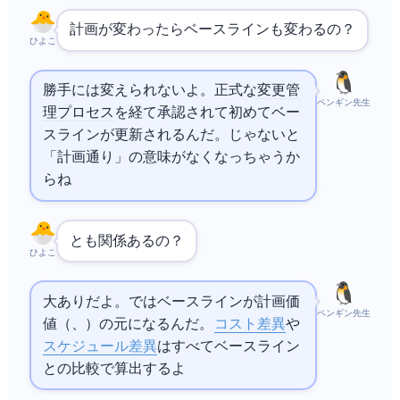
計画が変わったらベースラインも変わるの？
ひよこ
勝手には変えられないよ。正式な
変更管
ペンギン先生
理
プロセス
を経て承認されて初めてベー
スラインが更新されるんだ。じゃないと
「計画通り」の意味がなくなっちゃうか
らね
とも関係あるの？
ひよこ
大ありだよ。
ではベースラインが計画価
ペンギン先生
値（PV、Planned Value）の元になるんだ。
コスト差異
や
スケジュール差異
はすべてベースライン
との比較で算出するよ