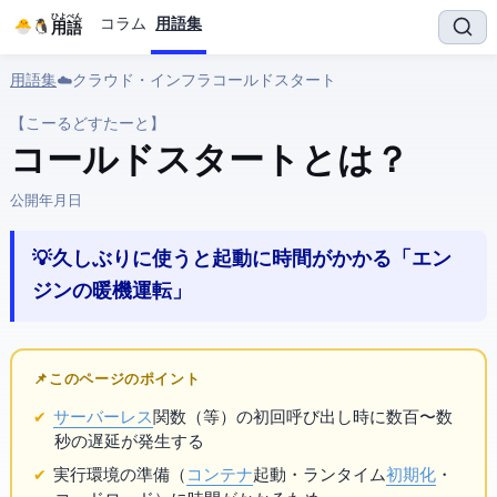
ひよぺん
コラム
用語集
IT用語
用語集
› ☁️ クラウド・インフラ › コールドスタート
【こーるどすたーと】
コールドスタート とは？
公開:
2026年3月23日
💡 久しぶりに使うと起動に時間がかかる「エン
ジンの暖機運転」
📌 このページのポイント
サーバーレス
関数（Lambda等）の初回呼び出し時に数百ms〜数
秒の遅延が発生する
実行環境の準備（
コンテナ
起動・ランタイム
初期化
・