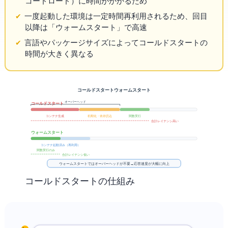
コードロード）に時間がかかるため
一度起動した環境は一定時間再利用されるため、2回目
以降は「ウォームスタート」で高速
言語やパッケージサイズによってコールドスタートの
時間が大きく異なる
コールドスタート vs ウォームスタート
オーバーヘッド
コールドスタート
初期化・依存読込
関数実行
コンテナ生成
合計レイテンシ: 高い
ウォームスタート
コンテナ起動済み（再利用）
関数実行のみ
合計レイテンシ: 低い
ウォームスタートではオーバーヘッドが不要 → 応答速度が大幅に向上
コールドスタートの仕組み