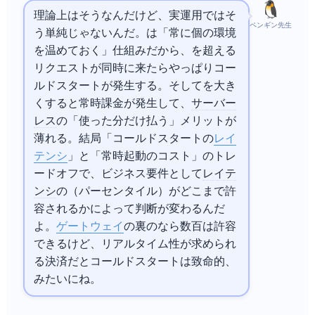
理論上はそうなんだけど、実運用ではそ
ペンギン先生
う単純じゃないんだ。Provisioned Concurrencyは「常にN個の環境
を温めておく」仕組みだから、Nを超える
リクエストが同時に来たらやっぱりコー
ルドスタートが発生する。そしてNを大き
くすると常時課金が発生して、
サーバー
レス
の「使った分だけ払う」メリットが
薄れる。結局「コールドスタートの
レイ
テンシ
」と「常時起動のコスト」のトレ
ードオフで、ビジネス要件として
レイテ
ンシ
のP99（99パーセンタイル）がどこまで許
容されるかによって判断が変わるんだ
よ。
APIゲートウェイ
の裏のLambdaなら数百msは許容
できるけど、リアルタイム性が求められ
る決済
だとコールドスタートは致命的、
みたいにね。