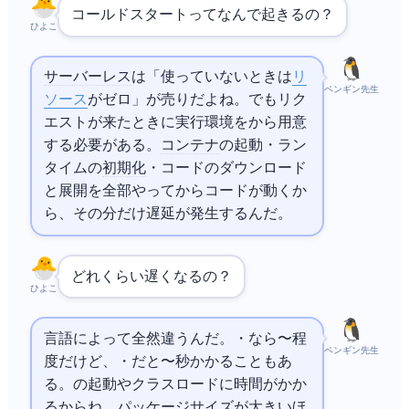
コールドスタートってなんで起きるの？
ひよこ
サーバーレス
は「使っていないときは
リ
ペンギン先生
ソース
がゼロ」が売りだよね。でもリク
エストが来たときに実行環境を0から用意
する必要がある。
コンテナ
の起動・ラン
タイムの
初期化
・コードのダウンロード
と展開を全部やってからコードが動くか
ら、その分だけ遅延が発生するんだ。
どれくらい遅くなるの？
ひよこ
言語によって全然違うんだ。
・
なら100〜300ms程
ペンギン先生
度だけど、
・.NETだと1〜5秒かかることもあ
る。JVMの起動やクラスロードに時間がかか
るからね。パッケージサイズが大きいほ