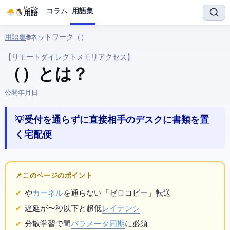
ひよぺん
コラム
用語集
IT用語
用語集
› 🌐 ネットワーク › RDMA（Remote Direct Memory Access）
【リモートダイレクトメモリアクセス】
RDMA（Remote Direct Memory Access） とは？
公開:
2026年6月1日
💡 受付を通らずに直接相手のデスクに書類を置
く宅配便
📌 このページのポイント
やOS
カーネル
を通らない「ゼロコピー」転送
遅延が1〜2μ秒以下と超低
レイテンシ
AI分散学習で
間
パラメータ
同期
に必須