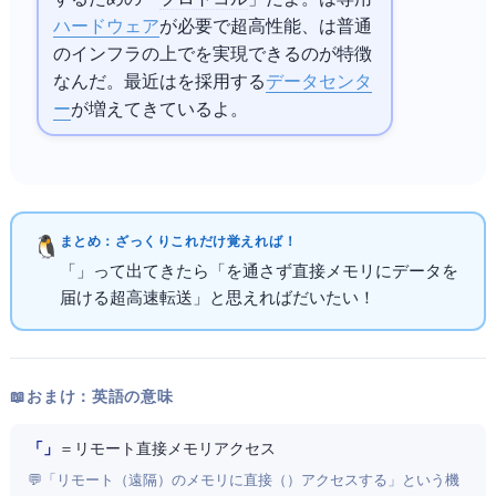
ハードウェア
が必要で超高性能、RoCEv2は普通
のEthernetインフラの上でRDMAを実現できるのが特徴
なんだ。最近はRoCEv2を採用する
データセンタ
ー
が増えてきているよ。
まとめ：ざっくりこれだけ覚えればOK！
「RDMA」って出てきたら「
を通さず直接メモリにデータを
届ける超高速転送」と思えればだいたいOK！
📖 おまけ：英語の意味
「Remote Direct Memory Access」
＝ リモート直接メモリアクセス
💬 「リモート（遠隔）のメモリに直接（Direct）アクセスする」という機