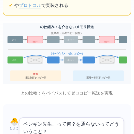
やRoCEv2
プロトコル
で実装される
RDMAの仕組み：CPUを介さないメモリ転送
従来のTCP/IP（4回のコピー発生）
メモリA
ネット
コピー×2
コピー×2
RDMA（CPUをバイパス・ゼロコピー）
メモリA
ネット
従来TCP/IP
遅延: 数百μ秒 / CPUコピー: 4回
遅延: 1〜2μ秒以下 / コピー: 0回
RDMAとTCP/IPの比較：CPUをバイパスしてゼロコピー転送を実現
ペンギン先生、RDMAって何？
を通らないってどう
ひよこ
いうこと？