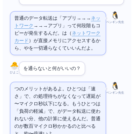
普通のデータ転送は「アプリ →
/OS → NIC →
ネッ
ペンギン先生
トワーク
→ NIC →
/OS → アプリ」って何段階もコ
ピーが発生するんだ。RDMAはNIC（
ネットワーク
カード
）が直接メモリにアクセスするか
ら、
やOSを一切通らなくていいんだよ。
を通らないと何がいいの？
ひよこ
2つのメリットがあるよ。ひとつは「速
ペンギン先生
さ」で、
の処理待ちがなくなって遅延が
1〜2マイクロ秒以下になる。もうひとつは
「
負荷の軽減」で、
がデータ転送に使わ
れない分、他の計算に使えるんだ。普通
のEthernetが数百マイクロ秒かかるのと比べる
と、約100〜200倍速いよ。