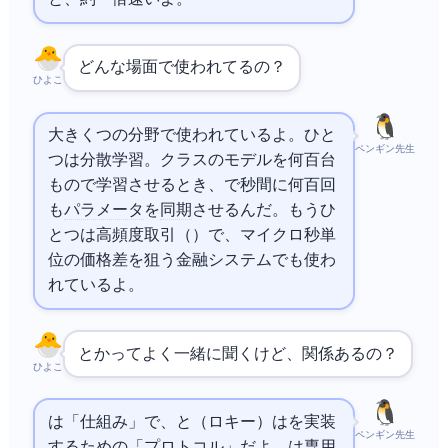
どんな場面で使われてるの？
ひよこ
大きく2つの分野で使われているよ。ひと
ペンギン先生
つはAI分散学習。
-4クラスのモデルを何百台
もの
で学習させるとき、RDMAで1秒間に何百回
も
パラメータ
を
同期
させるんだ。もうひ
とつは高頻度取引（HFT）で、マイクロ秒単
位の価格差を狙う金融システムでも使わ
れているよ。
とかRoCEってよく一緒に聞くけど、関係あるの？
ひよこ
RDMAは「仕組み」で、
とRoCEv2（ロキーv2）はRDMAを実装
ペンギン先生
するための「
プロトコル
」だよ。
は専用