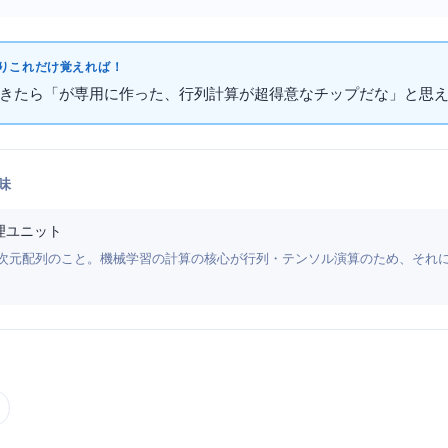
これだけ覚えればOK！
出てきたら「
がAI専用に作った、行列計算が超得意なチップだな」と思えば
味
理ユニット
テンソル）は多次元配列のこと。機械学習の計算の核心が行列・テンソル演算のため、そ