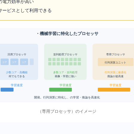
理の電力効率が高い
ウドサービスとして利用できる
TPU — AI・機械学習に特化したプロセッサ
汎用プロセッサ
並列処理プロセッサ
AI専用プロセッサ
行列演算ユニット(MXU)
コア
コア
コア
少数コア・高機能
多数コア・並列処理
行列演算に最適化
何でもできる
画像・AI学習に強い
AI推論が超高速
AI学習速度
AI学習速度
AI学習速度
Google開発。行列演算に特化し、AIの学習・推論を高速化
TPU（AI専用プロセッサ）のイメージ