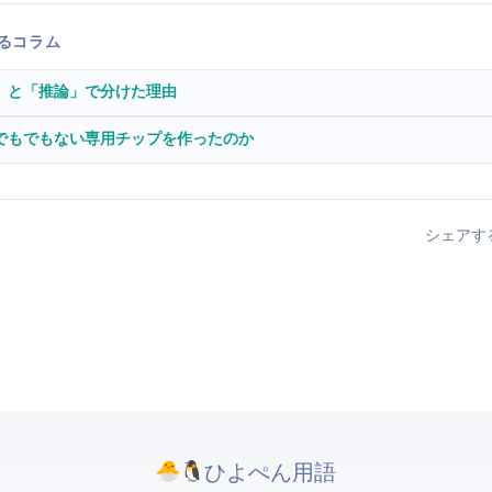
するコラム
2026 — AIチップを「学習」と「推論」で分けた理由
oogleはCPUでもGPUでもない専用チップを作ったのか
シェアす
ひよぺんIT用語. All rights reserved.