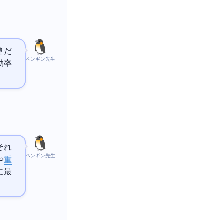
計算だ
ペンギン先生
効率
それ
ペンギン先生
や
重
Iに最