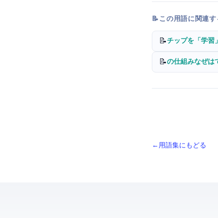
📝 この用語に関連
📝
Google Cloud Next 
📝
TPUの仕組み — なぜG
← 用語集にもどる