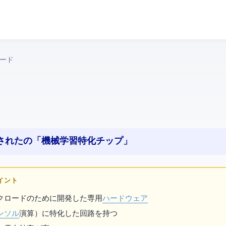
› TPU
計されたGoogleの「機械学習特化チップ」
ポイント
ークロードのために開発した専用
ハードウェア
ンソル
演算）に特化した回路を持つ