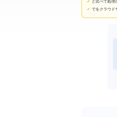
と比べてAI処
でTPUをクラ