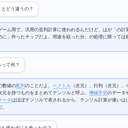
？
とどう違うの？
ゲーム用で、汎用の並列計算に使われるんだけど、TPUは
が「AIの
めに」作ったチップだよ。用途を絞った分、AIの処理に限っては
。
ル
って何？
の数値の
配列
のことだよ。
ベクトル
（1次元）、行列（2次元）、
次元を持つものをまとめて
テンソル
と呼ぶ。
機械学習
のデータ
メータ
はほぼ
テンソル
で表されるから、
テンソル
計算が速いTPUはA
だ。