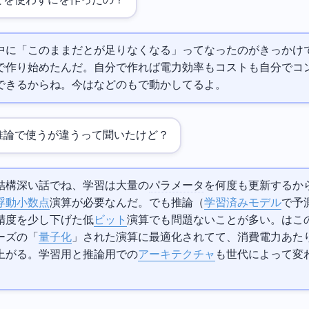
で
を使わずにTPUを作ったの？
Goの開発中に「このままだと
が足りなくなる」ってなったのがきっかけ
で作り始めたんだ。自分で作れば電力効率もコストも自分でコ
できるからね。今は
などのAIもTPUで動かしてるよ。
論で使うTPUが違うって聞いたけど？
結構深い話でね、学習は大量の
パラメータ
を何度も更新するか
浮動小数点
演算が必要なんだ。でも推論（
学習済みモデル
で予
精度を少し下げた低
ビット
演算でも問題ないことが多い。TPUはこ
ーズの「
量子化
」された演算に最適化されてて、消費電力あた
がる。学習用と推論用でTPUの
アーキテクチャ
も世代によって変
。