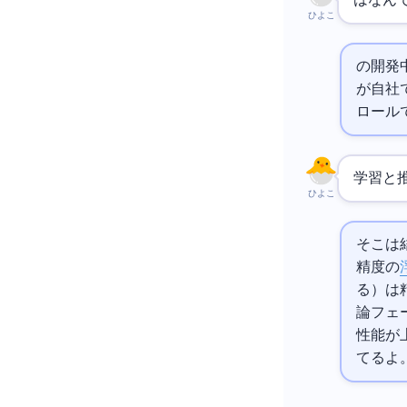
はなん
ひよこ
Alpha
が自社
ロール
学習と推
ひよこ
そこは
精度の
る）は
論フェ
性能が上
てるよ