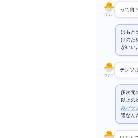
TPUって何
ひよこ
はもと
けのた
がいい
テンソ
ひよこ
多次元
以上の
み
パラ
適なん