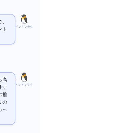
で、
ペンギン先生
ント
ら高
ペンギン先生
測す
の推
りの
わっ