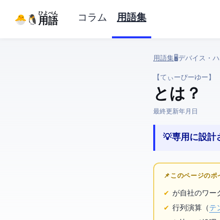
ひよぺん
コラム
用語集
IT用語
用語集
› 🖥️ デバイス・ハード 
【てぃーぴーゆー】
TPU とは？
最終更新:
2026年3月25日
💡 AI専用に設
📌 このページの
が自社のAIワ
行列演算（
テ