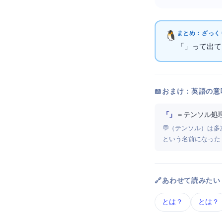
まとめ：ざっくり
「TPU」って
📖 おまけ：英語の意
「Tensor Processing Unit」
＝ テンソル処
💬 Tensor（
という名前になった
🔗 あわせて読みたい
CPU とは？
GPU とは？