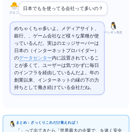
日本でもAkamaiを使ってる会社って多いの？
ひよこ
めちゃくちゃ多いよ。メディアサイト、
ペンギン先生
銀行、EC、ゲーム会社など様々な業種が使
っているんだ。実はAkamaiのエッジサーバーは
日本の
（インターネットプロバイダー）
の
データセンター
内に設置されているこ
とが多くて、ユーザーは気づかずに毎日Akamai
のインフラを経由しているんだよ。1999年の
創業以来、インターネットの縁の下の力
持ちとして働き続けている会社だね。
まとめ：ざっくりこれだけ覚えればOK！
「Akamai」って出てきたら「世界最大の
企業で、Webを速く安全