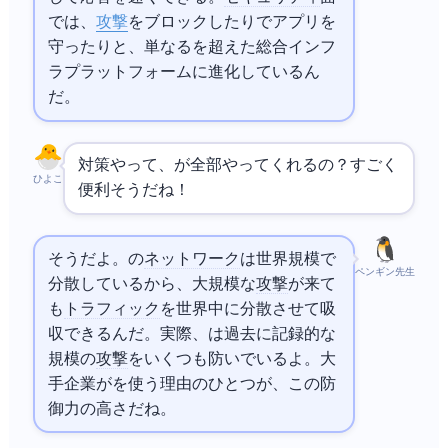
では、
DDoS攻撃
をブロックしたり
でWebアプリを
守ったりと、単なる
を超えた総合インフ
ラプラットフォームに進化しているん
だ。
DDoS対策や
って、Akamaiが全部やってくれるの？すごく
ひよこ
便利そうだね！
そうだよ。Akamaiの
ネットワーク
は世界規模で
ペンギン先生
分散しているから、大規模な
DDoS攻撃
が来て
も
トラフィック
を世界中に分散させて吸
収できるんだ。実際、Akamaiは過去に記録的な
規模の
DDoS攻撃
をいくつも防いでいるよ。大
手企業がAkamaiを使う理由のひとつが、この防
御力の高さだね。