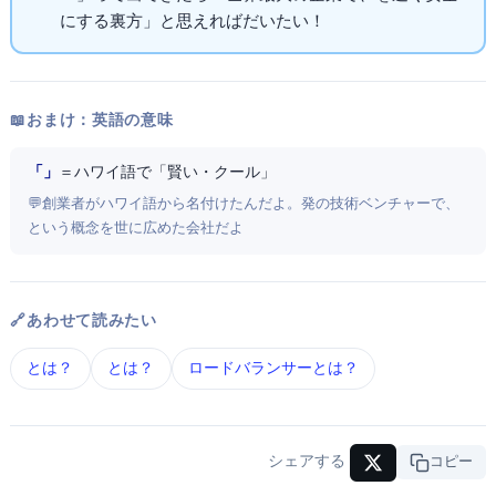
にする裏方」と思えればだいたいOK！
📖 おまけ：英語の意味
「Akamai」
＝ ハワイ語で「賢い・クール」
💬 創業者がハワイ語から名付けたんだよ。MIT発の技術ベンチャーで、CDN
という概念を世に広めた会社だよ
🔗 あわせて読みたい
CDN とは？
DNS とは？
ロードバランサー とは？
シェアする
URLコピー