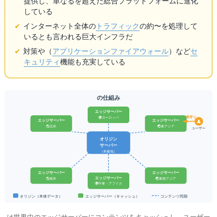
提供し、単なる
を超えた総合プラットフォームに進化
している
インターネット全体の
トラフィック
の約15〜30%を処理して
いるとも言われる巨大インフラだ
DDoS対策や
（
Webアプリケーション
ファイアウォール
）など
セ
キュリティ
機能も充実している
Akamai CDN の仕組み
エッジサーバー
最寄り
🌍 ヨーロッパ
エッジサーバー
エッジサーバー
👤
🌎 北米
🌏 東アジア
ユーザー
オリジン
サーバー
（本拠地）
エッジサーバー
エッジサーバー
エッジサーバー
🌎 南米
🌏 東南アジア
🌍 中東・アフリカ
オリジン（本体データ）
コンテンツ同期
エッジサーバー（キャッシュ）