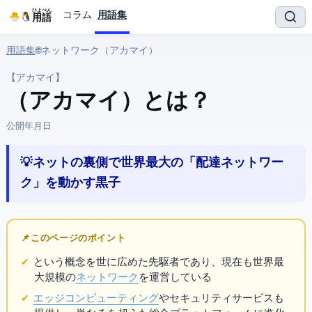
ひよぺん
コラム
用語集
IT用語
用語集
› 🌐 ネットワーク › Akamai（アカマイ）
【アカマイ】
Akamai（アカマイ） とは？
公開:
2026年3月30日
💡 ネットの裏側で世界最大の「配達ネットワー
ク」を動かす黒子
📌 このページのポイント
という概念を世に広めた先駆者であり、現在も世界最
大規模の
ネットワーク
を運営している
エッジコンピューティング
やセキュリティサービスも