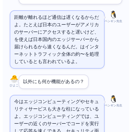
距離が離れるほど通信は遅くなるからだ
ペンギン先生
よ。たとえば日本のユーザーがアメリカ
の
サーバー
にアクセスすると遅いけど、Akamai
を使えば日本国内のエッジサーバーから
届けられるから速くなるんだ。Akamaiはインタ
ーネットトラフィック全体の約15〜30%を処理
しているとも言われているよ。
以外にも何か機能があるの？
ひよこ
今は
エッジコンピューティング
やセキュ
ペンギン先生
リティサービスも大きな柱になっている
よ。
エッジコンピューティング
では、ユ
ーザーの近くの
サーバー
でコードを実行
して応答を速くできる。
セキュリティ
面