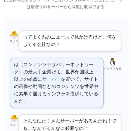
Akamaiは世界中のエッジサーバーにコンテンツをキャッシュし、ユーザー
は最寄りのサーバーから高速に取得できる
AkamaiってよくIT系のニュースで見かけるけど、何を
ひよこ
してる会社なの？
Akamaiは
（コンテンツデリバリーネットワー
ペンギン先生
ク）の最大手企業だよ。世界140か国以上・4,000
以上の拠点に
サーバー
を置いて、Webサイト
の画像や動画などのコンテンツを世界中
に素早く届けるインフラを提供している
んだ。
そんなにたくさん
サーバー
があるんだね！で
ひよこ
も、なんでそんなに必要なの？