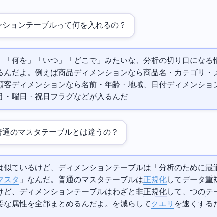
ンションテーブルって何を入れるの？
」「何を」「いつ」「どこで」みたいな、分析の切り口になる
るんだよ。例えば商品ディメンションなら商品名・カテゴリ・
顧客ディメンションなら名前・年齢・地域、日付ディメンショ
月・曜日・祝日フラグなどが入るんだ
普通のマスタテーブルとは違うの？
は似ているけど、ディメンションテーブルは「分析のために最
マスタ
」なんだ。普通のマスタテーブルは
正規化
してデータ重
けど、ディメンションテーブルはわざと非
正規化
して、1つの
テ
要な属性を全部まとめるんだよ。
を減らして
クエリ
を速くする