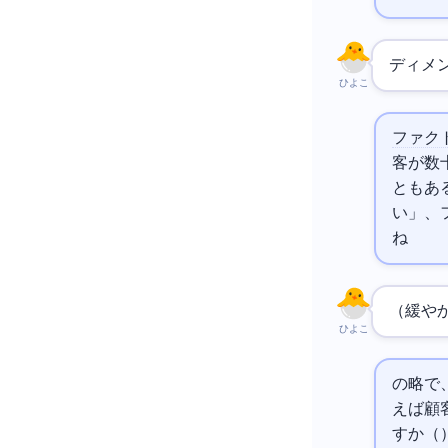
ディメ
ひよこ
ファク
客が数
ともあ
い」、
ね
SCD（
ひよこ
Slowly
えば顧客
すか（Typ