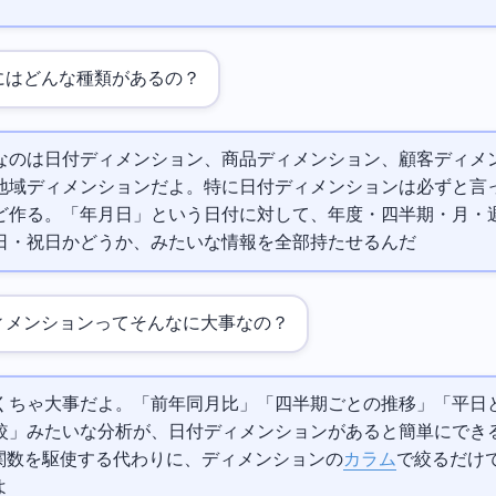
にはどんな種類があるの？
なのは日付ディメンション、商品ディメンション、顧客ディメ
地域ディメンションだよ。特に日付ディメンションは必ずと言
作る。「2026年4月7日」という日付に対して、年度・四半期・月・
日・祝日かどうか、みたいな情報を全部持たせるんだ
ィメンションってそんなに大事なの？
くちゃ大事だよ。「前年同月比」「四半期ごとの推移」「平日
較」みたいな分析が、日付ディメンションがあると簡単にでき
DATE関数を駆使する代わりに、ディメンションの
カラム
で絞るだけ
よ