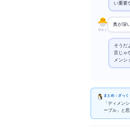
い重要
奥が深
ひよこ
そうだ
言じゃ
メンシ
まとめ：ざっくり
「ディメンシ
ーブル
」と思