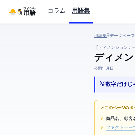
ひよぺん
コラム
用語集
IT用語
用語集
› 🗄️ データ
【ディメンションテ
ディメン
公開:
2026年4月7日
💡 数字だ
📌 このページの
商品名、顧客
ファクトテー