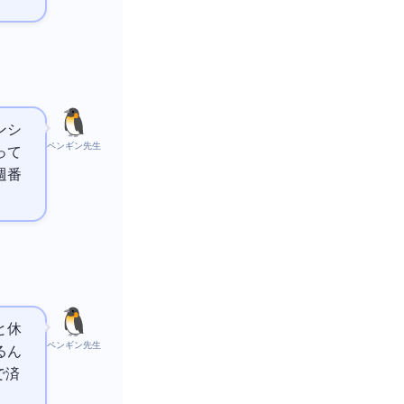
ンシ
ペンギン先生
って
週番
と休
ペンギン先生
るん
で済