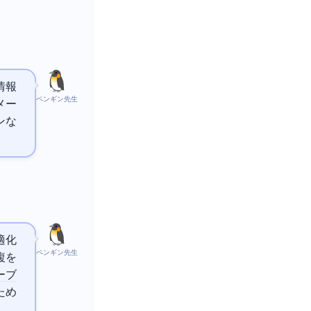
情報
ペンギン先生
メー
ンな
適化
ペンギン先生
複を
ーブ
ため