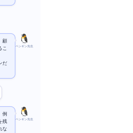
、顧
ペンギン先生
るこ
ンだ
よ。例
ペンギン先生
を残
れな