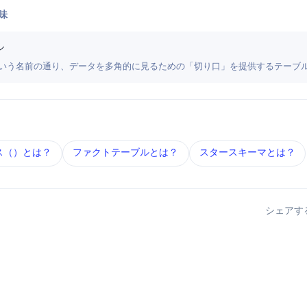
味
ル
n（次元・側面）という名前の通り、データを多角的に見るための「切り口」を提供するテーブ
WH） とは？
ファクトテーブル とは？
スタースキーマ とは？
シェアす