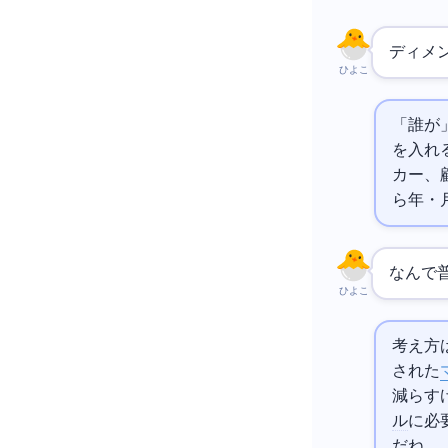
ディメ
ひよこ
「誰が
を入れ
カー、
ら年・
なんで
ひよこ
考え方
された
減らす
ル
に必
だね