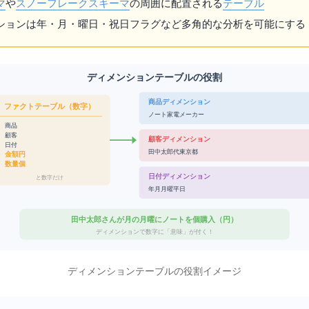
マ
や
スノーフレークスキーマ
の周囲に配置される
テーブル
ションは年・月・曜日・祝日フラグなど多角的な分析を可能にする
ディメンションテーブルの役割
商品ディメンション
ファクトテーブル（数字）
P001 = ノートPC / 家電 / メーカーA
商品ID: P001
顧客ID: C042
顧客ディメンション
日付ID: D0407
C042 = 田中太郎 / 30代 / 東京都
金額: 1,200円
数量: 3個
日付ディメンション
IDと数字だけ...
D0407 = 2026年 / 4月 / 月曜 / 平日
田中太郎さんが4月の月曜にノートPCを3個購入（1,200円）
ディメンションで数字に「意味」が付く！
ディメンションテーブルの役割イメージ