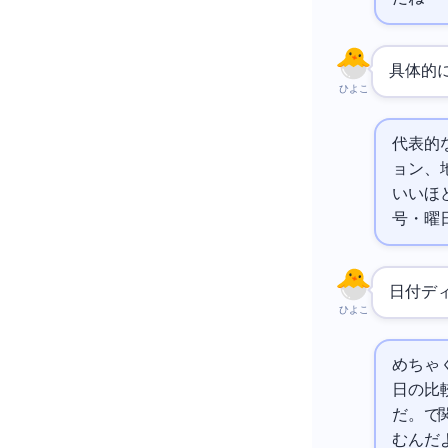
具体的
ひよこ
代表的
ョン、
いいほど
号・曜
日付デ
ひよこ
めちゃ
日の比
だ。
で
むんだ