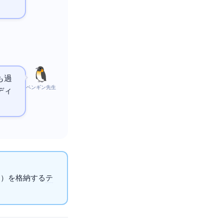
も過
ペンギン先生
ディ
を）を格納する
テ