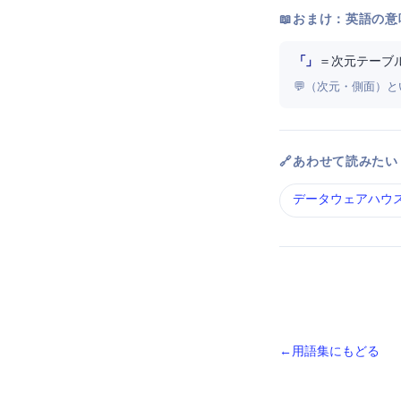
📖 おまけ：英語の意
「Dimension Table」
＝ 次元テーブ
💬 Dimensio
🔗 あわせて読みたい
データウェアハウス（D
← 用語集にもどる