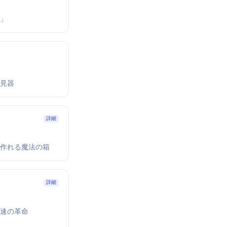
ち」
発見器
詳細
リが作れる魔法の箱
詳細
100倍速の革命