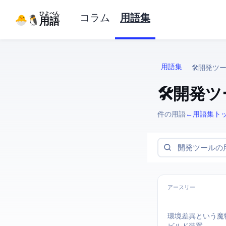
ひよぺん
コラム
用語集
IT用語
IT用語集
🛠️ 開発ツ
🛠️ 開
187 件の用語
← 用語集ト
アースリー
環境差異という魔