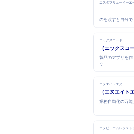
エスダブリューイーエ
GitHubのIssueを
エックスコード
Xcode（エックス
Apple製品のアプ
う
エヌエイトエヌ
n8n（エヌエイト
業務自動化の万能ナ
エヌピーエムレジスト