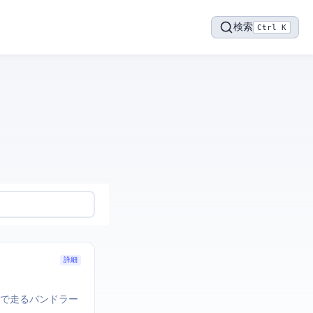
検索
Ctrl K
詳細
stの速度で走るバンドラー