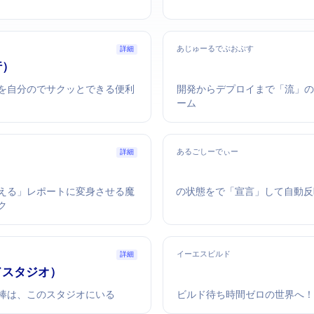
あじゅーるでぶおぷす
詳細
ル実行）
」を自分のPCでサクッとできる便利
開発からデプロイまで「Microsof
ーム
あるごしーでぃー
詳細
える」レポートに変身させる魔
Kubernetesの状態をGitで「宣言」して自動
ク
イーエスビルド
詳細
（アンドロイドスタジオ）
発者の相棒は、このスタジオにいる
ビルド待ち時間ゼロの世界へ！G