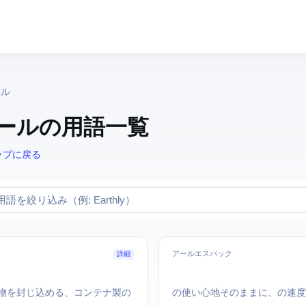
ール
発ツール の用語一覧
ップに戻る
アールエスパック
詳細
物を封じ込める、コンテナ製の
Webpackの使い心地そのままに、Ru