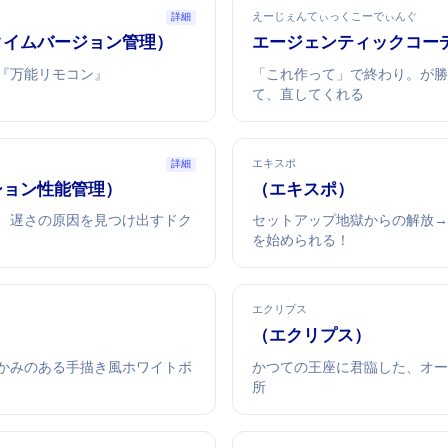
えーじぇんてぃっくこーでぃんぐ
詳細
ランタイムバージョン管理）
エージェンティックコー
『万能リモコン』
「これ作って」で終わり。AIが
て、直してくれる
エキスポ
詳細
ーション性能管理）
Expo（エキスポ）
、遅さの原因を見つけ出すドク
セットアップ地獄からの解放→
を始められる！
エクリプス
Eclipse（エクリプス）
かみのある手描き風ホワイトボ
かつてJavaの王座に君臨した、オー
所