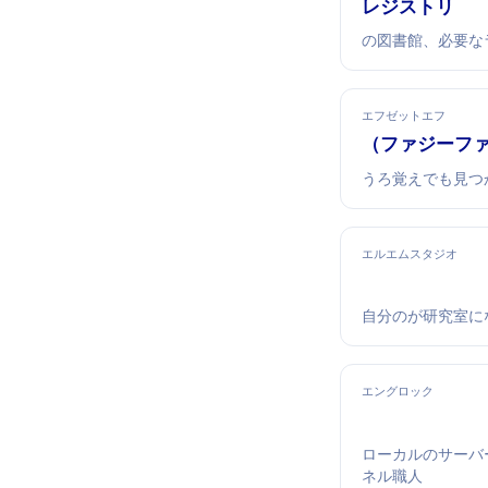
npmレジストリ
JavaScriptの図
エフゼットエフ
fzf（ファジー
うろ覚えでも見つ
エルエムスタジオ
自分のPCがAI研究
エングロック
ローカルのサーバ
ネル職人