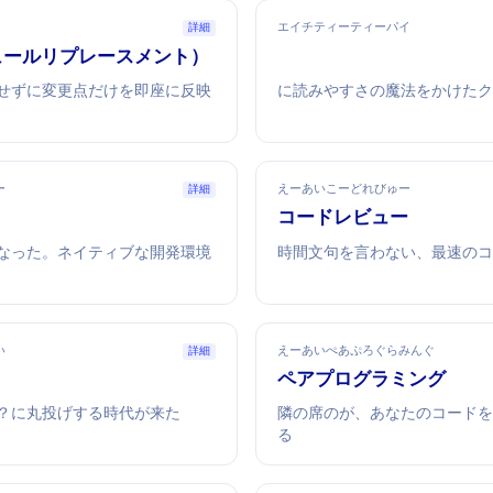
エイチティーティーパイ
詳細
モジュールリプレースメント）
HTTPie
せずに変更点だけを即座に反映
curlに読みやすさの魔法をかけたHT
ー
えーあいこーどれびゅー
詳細
AIコードレビュー
った。AIネイティブな開発環境
24時間文句を言わない、最速の
い
えーあいぺあぷろぐらみんぐ
詳細
AIペアプログラミング
AIに丸投げする時代が来た
隣の席のAIが、あなたのコード
る