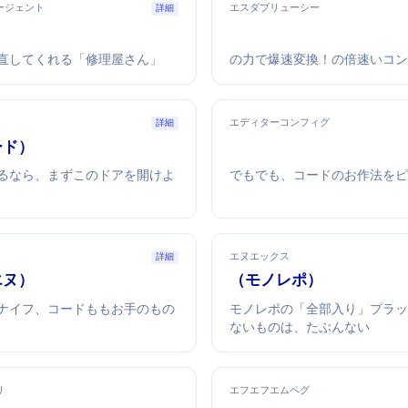
ージェント
エスダブリューシー
詳細
渡すと自分で直してくれる「AI修理屋さん」
Rustの力で爆速変換！Babelの10倍速い
エディターコンフィグ
詳細
コード）
リを作るなら、まずこのドアを開けよ
VS CodeでもVimでも、コードのお作
エヌエックス
詳細
エヌ）
Nx（モノレポ）
イフ、コードもAIもお手のもの
モノレポの「全部入り」プラ
ないものは、たぶんない
リ
エフエフエムペグ