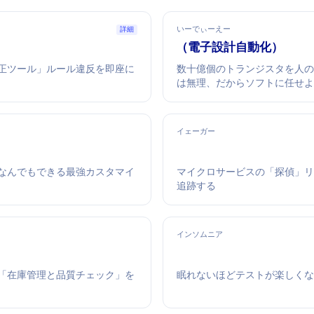
いーでぃーえー
詳細
EDA（電子設計自動化）
正ツール」—ルール違反を即座に
数十億個のトランジスタを人
は無理、だからソフトに任せ
イェーガー
S"!? なんでもできる最強カスタマイ
マイクロサービスの「探偵」——
追跡する
インソムニア
「在庫管理と品質チェック」を
眠れないほどAPIテストが楽し