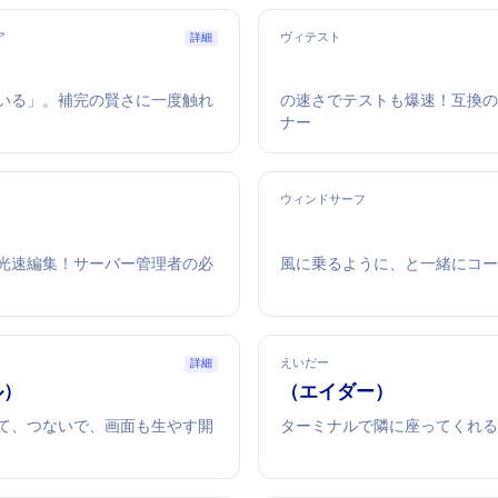
ア
ヴィテスト
詳細
る」IDE。補完の賢さに一度触れ
Viteの速さでテストも爆速！Jest
ナー
ウィンドサーフ
光速編集！サーバー管理者の必
風に乗るように、AIと一緒にコ
えいだー
詳細
ミル）
Aider（エイダー）
て、つないで、画面も生やす開
ターミナルで隣に座ってくれるA