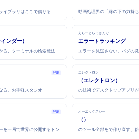
書館、必要なライブラリはここで借りる
動画処理界の「縁の下の力持
えらーとらっきんぐ
ファインダー）
エラートラッキング
かる、ターミナルの検索魔法
エラーを見逃さない、バグの
エレクトロン
詳細
Electron（エレクトロン）
室になる、お手軽スタジオ
Webの技術でデスクトップアプ
オーエックスシー
詳細
OXC（Oxidation Compiler）
ーを一瞬で世界に公開するトン
JavaScriptのツール全部をRustで作り直す、