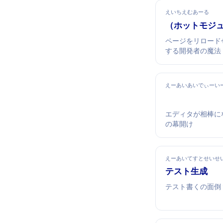
えいちえむあーる
HMR（ホット
ページをリロード
する開発者の魔法
えーあいあいでぃーい
エディタが相棒にな
の幕開け
えーあいてすとせいせ
AIテスト生成
テスト書くの面倒？